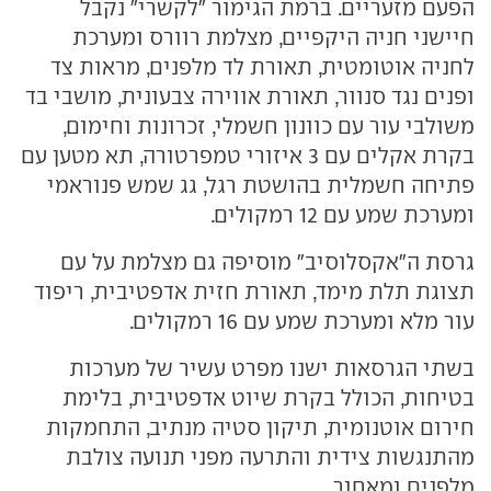
הפעם מזעריים. ברמת הגימור "לקשרי" נקבל
חיישני חניה היקפיים, מצלמת רוורס ומערכת
לחניה אוטומטית, תאורת לד מלפנים, מראות צד
ופנים נגד סנוור, תאורת אווירה צבעונית, מושבי בד
משולבי עור עם כוונון חשמלי, זכרונות וחימום,
בקרת אקלים עם 3 איזורי טמפרטורה, תא מטען עם
פתיחה חשמלית בהושטת רגל, גג שמש פנוראמי
ומערכת שמע עם 12 רמקולים.
גרסת ה"אקסלוסיב" מוסיפה גם מצלמת על עם
תצוגת תלת מימד, תאורת חזית אדפטיבית, ריפוד
עור מלא ומערכת שמע עם 16 רמקולים.
בשתי הגרסאות ישנו מפרט עשיר של מערכות
בטיחות, הכולל בקרת שיוט אדפטיבית, בלימת
חירום אוטנומית, תיקון סטיה מנתיב, התחמקות
מהתנגשות צידית והתרעה מפני תנועה צולבת
מלפנים ומאחור.