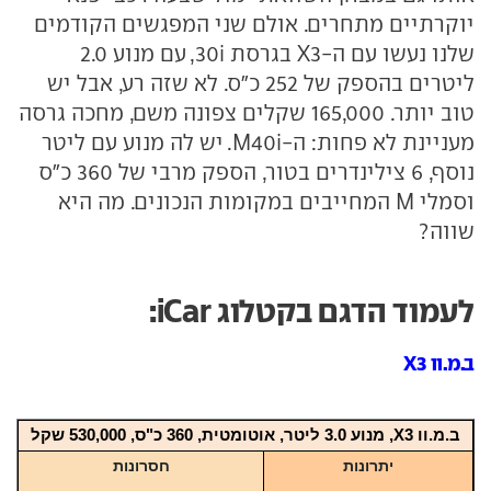
יוקרתיים מתחרים. אולם שני המפגשים הקודמים
שלנו נעשו עם ה-X3 בגרסת 30i, עם מנוע 2.0
ליטרים בהספק של 252 כ"ס. לא שזה רע, אבל יש
טוב יותר. 165,000 שקלים צפונה משם, מחכה גרסה
מעניינת לא פחות: ה-M40i. יש לה מנוע עם ליטר
נוסף, 6 צילינדרים בטור, הספק מרבי של 360 כ"ס
וסמלי M המחייבים במקומות הנכונים. מה היא
שווה?
לעמוד הדגם בקטלוג iCar:
ב.מ.וו X3
ב.מ.וו X3,
מנוע 3.0 ליטר, אוטומטית, 360
כ"ס, 530,000 שקל
יתרונות
חסרונות