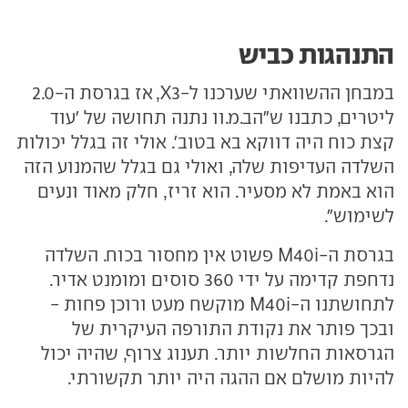
התנהגות כביש
במבחן ההשוואתי שערכנו ל-X3, אז בגרסת ה-2.0
ליטרים, כתבנו ש"הב.מ.וו נתנה תחושה של 'עוד
קצת כוח היה דווקא בא בטוב'. אולי זה בגלל יכולות
השלדה העדיפות שלה, ואולי גם בגלל שהמנוע הזה
הוא באמת לא מסעיר. הוא זריז, חלק מאוד ונעים
לשימוש".
בגרסת ה-M40i פשוט אין מחסור בכוח. השלדה
נדחפת קדימה על ידי 360 סוסים ומומנט אדיר.
לתחושתנו ה-M40i מוקשח מעט ורוכן פחות -
ובכך פותר את נקודת התורפה העיקרית של
הגרסאות החלשות יותר. תענוג צרוף, שהיה יכול
להיות מושלם אם ההגה היה יותר תקשורתי.