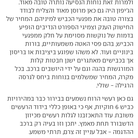
ולמרות זאת נוחות הנסיעה נותרה טובה מאוד.
הג'יפון היה גם כאן מרוסן מאוד והצליח לבודד
בצורה טובה את מפגעי הכביש למיניהם. המחיר של
החישוק הענק וצמיגי הספורט הנדיבים הופיע
בדמות של נוקשות מסוימת על חלק ממפגעי
הכביש, בהם פסי האטה משמעותיים, בורות
בינוניים ועוד. לא משהו שפוגע ביציבות או בריסון
אך בכבישים מאתגרים ישנן חבטות קלות
המורגשות בהגה וגם על ידי היושבים ברכב. בכל
מקרה, המחיר שמשלמים בנוחות ביחס לגרסה
הרגילה - שולי.
גם כאן רעשי הרוח נשמעים בבירור כבר במהירויות
כביש 6 חוקיות, אף כי באופן כללי בידוד הרעשים
משובח. עוד התאכזבנו לגלות רעשים מכיוון
הדשבורד תחת מאמץ. יתכן וזו בעיה רק ברכב
ההדגמה - אבל עניין זה צרם, תרתי משמע.