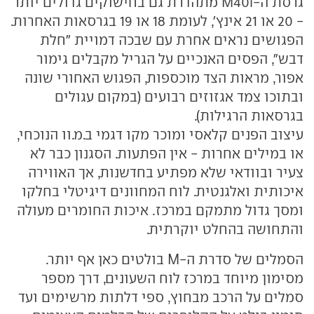
גרסת ה-M40i מתהדרת גם בחישוקים גדולים יותר
- 20 או 21 אינץ', לעומת 18 או 19 בגרסאות האחרות.
הפגושים נראים אחרת עם שבכה דמויית "חלת
דבש", הפסים האנכיים על הגריל מקבלים גימור
אפור, מראות הצד מוכספות, הפגוש האחורי שונה
ובתוכו צמד אגזוזים רבועים (במקום עגולים
בגרסאות הרגילות).
עיצוב הפנים קלאסי ומוכר מקו דגמי ב.מ.וו הנוכחי,
או במילים אחרות - אין הפתעות. הסגנון כבר לא
צעיר ובוודאי שלא מפתיע בחדשנות, אך האווירה
איכותית ואלגנטית. לוח המחוונים דיגיטלי בחלקו
ומסך גדול מתמקם במרכז. איכות החומרים מעולה
והתחושה בהחלט יוקרתית.
הסמלים של סדרת ה-M בולטים כאן אף יותר.
מסימון מיוחד במרכז לוח השעונים, דרך מספר
סמלים על הרכב מבחוץ, ספי דלתות מרשימים ועד