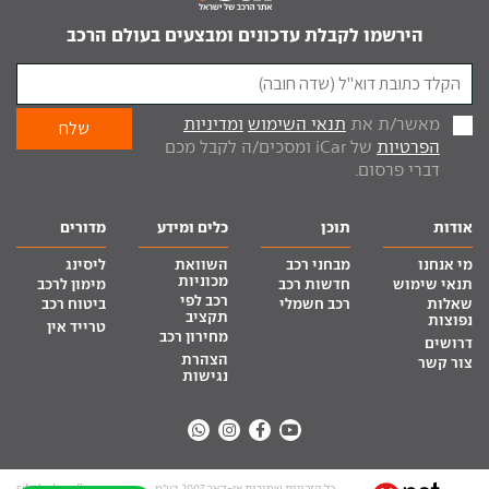
הירשמו לקבלת עדכונים ומבצעים בעולם הרכב
מאשר/ת את
תנאי השימוש
ומדיניות
הפרטיות
של iCar ומסכים/ה לקבל מכם
דברי פרסום.
אודות
תוכן
כלים ומידע
מדורים
מי אנחנו
מבחני רכב
השוואת
ליסינג
מכוניות
תנאי שימוש
חדשות רכב
מימון לרכב
רכב לפי
שאלות
רכב חשמלי
ביטוח רכב
תקציב
נפוצות
טרייד אין
מחירון רכב
דרושים
הצהרת
צור קשר
נגישות
כל הזכויות שמורות אי-קאר 2007 בע”מ
site by tq.soft