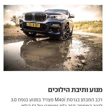
מנוע ותיבת הילוכים
רכב המבחן בגרסת M40i מצויד במנוע בנפח 3.0
ליטר המספק 360 כ"ס ומומנט של 51 קג"מ