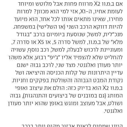
אם ב.מ.וו X2 מרווח פחות אבל מלוטש ומיוחד
לעומת אחיו, ה-X1, אזי למי הוא מכוון? למרות
מחירו, שאינו מתאים אותו לכל אחד, הוא מיועד
להיות דווקא הרכב השני (או השלישי) במשפחה.
מנכ"לית, למשל, שנוסעת ביומיום ברכב "בגודל
מלא" של ב.מ.וו, למשל סדרה 5, או X5 או סדרה 7,
ומעוניינת לרכוש לבעלה, למשל, רכב נוסף, עשויה
להחליט שלא להצמיד אליו "ג'יפ" רבוע, אלא משהו
יותר מעודן ואלגנטי. מצד שני, לרכב גבוה ישנם
עדיין היתרונות של קלות הכניסה והיציאה ושל
נקודת המבט הגבוהה והשולטת בפקקים וחניות.
ב.מ.וו X2 הוא בדיוק כזה: הולם את עיצוב ואופי
המותג (גם במובנים של ביצועים והתנהגות), גבוה
ושולט, אבל מעוצב ומוגש באופן שהוא יותר מעודן
ואלגנטי.
היינו שמחים לראות אבזור מקיף יותר ברכב