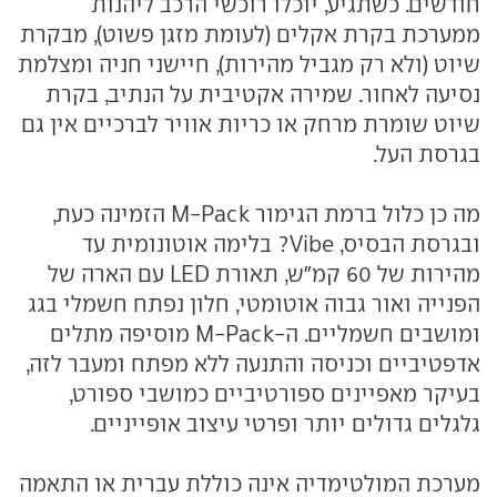
חודשים. כשתגיע, יוכלו רוכשי הרכב ליהנות
ממערכת בקרת אקלים (לעומת מזגן פשוט), מבקרת
שיוט (ולא רק מגביל מהירות), חיישני חניה ומצלמת
נסיעה לאחור. שמירה אקטיבית על הנתיב, בקרת
שיוט שומרת מרחק או כריות אוויר לברכיים אין גם
בגרסת העל.
מה כן כלול ברמת הגימור M-Pack הזמינה כעת,
ובגרסת הבסיס, Vibe? בלימה אוטונומית עד
מהירות של 60 קמ"ש, תאורת LED עם הארה של
הפנייה ואור גבוה אוטומטי, חלון נפתח חשמלי בגג
ומושבים חשמליים. ה-M-Pack מוסיפה מתלים
אדפטיביים וכניסה והתנעה ללא מפתח ומעבר לזה,
בעיקר מאפיינים ספורטיביים כמושבי ספורט,
גלגלים גדולים יותר ופרטי עיצוב אופייניים.
מערכת המולטימדיה אינה כוללת עברית או התאמה