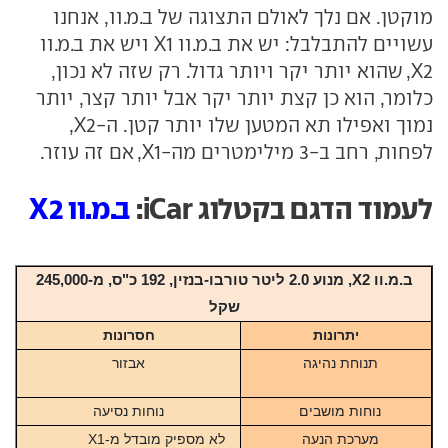
מוקטן. אם נלך לאולם התצוגה של ב.מ.וו, אנחנו
עשויים להתבלבל: יש את ב.מ.וו X1 ויש את ב.מ.וו
X2, שהוא יותר יקר ויותר גדול. רק שזה לא נכון,
כלומר, הוא כן קצת יותר יקר אבל יותר קצר, יותר
נמוך ואפילו תא המטען שלו יותר קטן. ה-X2,
לפחות, רחב ב-3 מילימטרים מה-X1, אם זה עוזר.
לעמוד הדגם בקטלוג iCar:
ב.מ.וו X2
ב.מ.וו X2, מנוע 2.0 ליטר טורבו-בנזין, 192 כ"ס
, מ-245,000
שקל
יתרונות
חסרונות
תנוחת נהיגה
אבזור
נוחות מושבים
נוחות נסיעה
מערכת הנעה
לא מספיק מובדל מ-X1