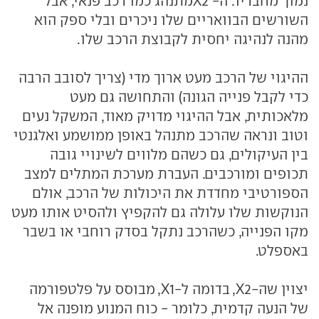
נמוך מחבריו. ה- X2מתנהג כמו רכב פנאי, אבל
השורשים הבוואריים שלו ניכרים ובלי ספק הוא
מהנה לנהיגה יחסית לקבוצת הרכב שלו.
ההיגוי של הרכב מעט ארוך מדי (צריך לסובב הרבה
כדי לקבל פנייה הגונה) והתחושה גם מעט
מלאכותית, אבל ההיגוי מדויק מאוד, המשקל נעים
וטוב ונראה שהרכב מתנהל באופן ממושמע ואלגנטי
בין העיקולים, גם כשהם מלווים לשינויי גובה
תכופים ומורכבים. העברת מערכת המתלים למצב
הספורטיבי מחדדת את היכולות של הרכב, אולם
הנוקשות שלו עלולה גם להקפיץ ולהסיט אותו מעט
מקו הפנייה, כשהרכב נתקל בסדק רוחבי או בשבר
באספלט.
יצוין שה-X2, בדומה ל-X1, מבוסס על פלטפורמה
של הנעה קדמית, כלומר - כוח המנוע מופנה אל