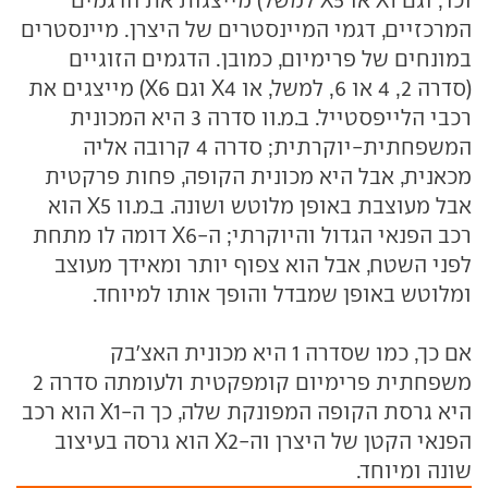
וכו', וגם X1 או X5 למשל) מייצגות את הדגמים
המרכזיים, דגמי המיינסטרים של היצרן. מיינסטרים
במונחים של פרימיום, כמובן. הדגמים הזוגיים
(סדרה 2, 4 או 6, למשל, או X4 וגם X6) מייצגים את
רכבי הלייפסטייל. ב.מ.וו סדרה 3 היא המכונית
המשפחתית-יוקרתית; סדרה 4 קרובה אליה
מכאנית, אבל היא מכונית הקופה, פחות פרקטית
אבל מעוצבת באופן מלוטש ושונה. ב.מ.וו X5 הוא
רכב הפנאי הגדול והיוקרתי; ה-X6 דומה לו מתחת
לפני השטח, אבל הוא צפוף יותר ומאידך מעוצב
ומלוטש באופן שמבדל והופך אותו למיוחד.
אם כך, כמו שסדרה 1 היא מכונית האצ'בק
משפחתית פרימיום קומפקטית ולעומתה סדרה 2
היא גרסת הקופה המפונקת שלה, כך ה-X1 הוא רכב
הפנאי הקטן של היצרן וה-X2 הוא גרסה בעיצוב
שונה ומיוחד.