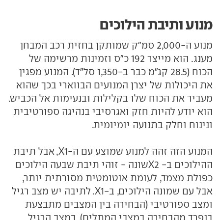
מנוע ותיבת הילוכים
מנוע ה-2,000 סמ"ק שמותקן בחזית רכב המבחן
מענג. הוא מייצר 192 כ"ס וזמינות מרשימה של
הכוח (28.5 קג"מ כבר ב-1,350 סל"ד). המנוע מפגין
את היכולות של יצרן המנועים הבווארי בכך שהוא
מעביר את הכוח שלו בקלילות ובנעימות אל הכביש.
הוא יודע להיות חזק ואגרסיבי בנהיגה ספורטיבית
ונינוח וחלק בתנועה יומיומית.
המנוע הזה זהה למנוע שמוצע עם ה-X1, אבל תיבת
ההילוכים ב- X2שונה - זוהי תיבת שבעה הילוכים
כפולת מצמד, לעומת אוטומטית מסורתית יותר,
אבל עם שמונה הילוכים, ב-X1. לתיבה יש מצב רגיל
ומצב ספורטיבי (הבחירה בין המצבים מתבצעת
בנפרד מהבחירה במצבי המתלים). במצב הרגיל