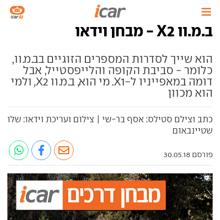
ב.מ.וו X2 - מבחן וידאו
הוא שייך לסדרות המספרים הזוגיים בב.מ.וו,
כלומר - סביבת הקופה והלייפסטייל, אבל
דומה במאפייניו ל-X1. מי הוא, ב.מ.וו X2, ולמי
הוא מכוון
כתב וצילם סטילס: אסף בר-שי | צילום ועריכת וידאו: שלו
שטיינבאום
פורסם 30.05.18