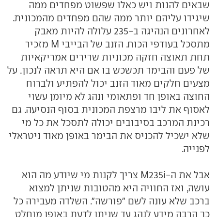
שבאים להנות ויש כאלו שפשוט מפחדים ממה
שיגידו עליהם יותר ממה שהם מפחדים מהמכונית.
לאחרונים הנהיגה ב-235 עלולה להיות מאבק
מתסכל בעודפי הכוח. הזנב של הבייבי M מזכיר
תחת תאוצה חזקה מכוניות שרירים אמריקאיות
של פעם והבימר תכשכש בו אם היא תראה לנכון. על
מצעים חלקים מאוד הזנב יכול להפתיע ולברוח
החוצה באופן חד ופתאומי ונהג לא מיומן עשוי
לאסוף את ליבו מרצפת המכונית בסוף הנסיעה. גם
רכינת המרכב בסיבובים יכולה לתסכל את כל מי
שלא ישכיל להכניס את הבימר באופן מאוד ניטראלי
לפנייה.
אבל את ה-M235i צריך לקנות מי שיודע מה הוא
עושה, ואז החוויה היא מהטובות שניתן למצוא
ברכב שלא עונה לשם "פורשה". השלדה מעבירה כל
כך הרבה מידע לנהג עד שניתן לדעת באופן מוחלט