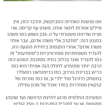
ואז מושגת האחיזה המבוקשת, והדבר הזה, אין
מילים אחרות לתאר אותו, פשוט עף קדימה. אני
מניח שדיווח משטרתי על ה-235 נשמע כמו משהו
בסגנון הזה: "מתקרב אלי משהו אדום... עבר אותי
משהו אדום". אחרי התנסות ביחידת ההנעה הזו,
להגדיר משפחתיות ספורטיביות כ"מופרעות" זה
כמו להגדיר אוגר בכלוב כחיה מסוכנת. המנוע הזה
הרבה יותר ממופרע. לחולה הגה אמיתי הוא כמו
כריש בבריכת גורדון, כמו כריסטיאנו רונאלדו
במשחק כדורגל מול ילדי גן, או כמו שורות של
קוקאין מסודרות בחדר אוכל של מכון גמילה.
המשיכה החלטית מרגע לחיצת הדוושה ועד שהנהג
מתעשת, או עד למגביל המהירות ב-250 קמ"ש,