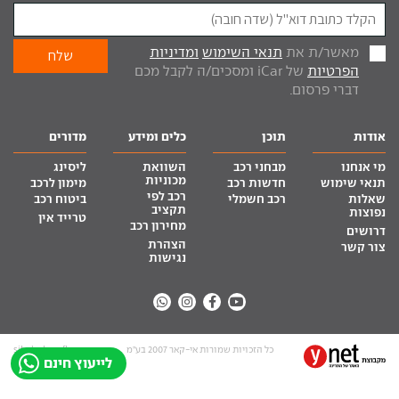
מאשר/ת את
תנאי השימוש
ומדיניות
הפרטיות
של iCar ומסכים/ה לקבל מכם
דברי פרסום.
אודות
תוכן
כלים ומידע
מדורים
מי אנחנו
מבחני רכב
השוואת
ליסינג
מכוניות
תנאי שימוש
חדשות רכב
מימון לרכב
רכב לפי
שאלות
רכב חשמלי
ביטוח רכב
תקציב
נפוצות
טרייד אין
מחירון רכב
דרושים
הצהרת
צור קשר
נגישות
כל הזכויות שמורות אי-קאר 2007 בע”מ
site by tq.soft
לייעוץ חינם