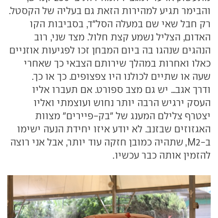
והבימר תגיע למהירות הזאת גם בעליה של הקסטל.
רק חבל שאי שם במעלה הסל"ד, בסביבות הקו
האדום, הצליל נשמע קצת חלול. מצד שני, רוב
הנהגים שנהגו בה ביום המבחן זכו לפגיעות אוזניים
כאלו ואחרות במהלך שירותם הצבאי כך שאחרי
שעה או שתיים לכולנו היו צפצופים. כך או כך.
ודרך אגב... יש גם מצב ספורט. אם תעברו אליו
העסק ירגיש הרבה יותר נחוש ועוצמתי ואליו
יצטרף צלילם המענג של "בק-פיירים" מצוות
האגזוזים שבזנב. לא יודע איזו יחידת הנעה ישימו
ב-M2, שתהיה כמובן חזקה עוד יותר, אבל אני רוצה
להזמין אותה כבר עכשיו.