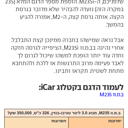
שלפניכם, ה-M235i. הוספת מספר הדגם המלא (235
במקרה הזה) נועדה להבהיר שלא מדובר בגרסת
הקצה. אותה גרסת קצה, ה-M2, אמורה להגיע
בהמשך.
אבל נראה שמישהו בחברה ממינכן קצת התבלבל.
אחרי נהיגה בב.מ.וו M235i, הציפייה לגרסה חזקה
וחדה עוד יותר הופכת למשהו שיכול לגרום לך
לאבד פעימה מרוב התרגשות או ללכת ולהתחבא
מתחת לשטיח. תקראו ותבינו.
לעמוד הדגם בקטלוג iCar:
ב.מ.וו M235
ב.מ.וו M235, מנוע 3.0 ליטר טורבו-בנזין, 326 כ"ס, 350,000 שקל
יתרונות
חסרונות