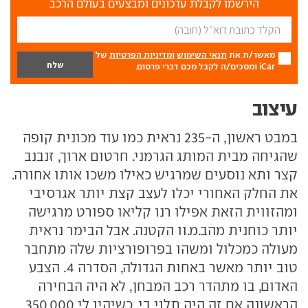
הירשמו לקבלת עדכונים ומבצעים בעולם הרכב
מאשר/ת את
תנאי השימוש
ומדיניות הפרטיות
של
iCar ומסכים/ה לקבל מכם דברי פרסום.
עיצוב
במבט ראשון, ה-235 נראית כמו עוד מכונית קופה
שהגיחה מבית המותג הגרמני. חרטום ארוך, זנבנב
קצר ותא נוסעים שמרגיש כאילו משכו אותו אחורה.
את החלק האחורי יכלו לעצב קצת יותר אגרסיבי
ומהזווית הזאת אפילו רנו קליאו ספורט מרגישה
יותר כוחנית מהב.מ.וו הקטנה. אבל הבימר נראית
מעולה כמכלול ומשהו בפרופורציות שלה מתחבר
טוב יותר מאשר באחות הגדולה, הסדרה 4. הצבע
האדום, בו מתהדר רכב המבחן, לא היה הבחירה
הראשונה אם זה היה תלוי בי. כשיהיו לי 350,000