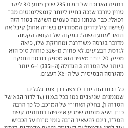
בחזית הארוכה של ב.מ.וו 235 שוכן מנוע 3.0 ליטר
טווין טורבו שזכה בחייו ליותר קומפלימנטים מבר
רפאלי. כבר שכחנו כמה פעמים השישה בטור הזה
(שישה צילינדרים המסודרים בשורה אחת) קיבל את
תואר "מנוע השנה". במקרה של הקופה הקטנה
מדובר בגרסה משודרגת ומחוזקת שלו, כיאה
לגרסת הבצועים. לא פחות מ-326 כוחות סוס הוא
מפיק. 20 יותר מאשר הוא מספק בגרסה החזקה
ביותר של הסדרה 3 הגדולה (ה-335i) ו-6 יותר
מהגרסה הבסיסית של ה-X6 העצום.
כל הכוח הזה יורד לרצפה דרך צמד גלגלים
שמנמנים, שניצבים כמו בכל ב.מ.וו (עד לדור הבא של
הסדרה 1), בחלק האחורי של המרכב. כל כך הרבה
כוח, ושיא מומנט שמגיע איפשהו בתחתית קשת
הסל"ד, דינם להשאיר הרבה גומי מרוח על הכביש
עוד לפני שהמפלצת האדומה יוצאת מהמקום. הנתון