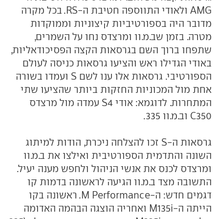
AMG ולאודי התווספה חטיבת ה-RS. בכל מקרה
מדובר היה בספורטיביות קיצוניות וממוקדות
מטרה. בזמן שב.מ.וו ומרצדס נחו על השמרים,
שתפחו ברוך השם בגרסאות הקצה הפסיכודאליות,
באודי הגדילו ראש והציעו גרסאות כניסה לעולם
הספורטיבי. גרסאות אלו ענו לשם S ועמדו בשורה
אחת מול המכוניות החזקות ביותר שהציעו שתי
המתחרות. לדוגמא: אודי S4 עמדה מול מרצדס
C350 וב.מ.וו 335.
גרסאות ה-S זכו להצלחה ניכרת, הודות למיתוג
השונה והתדמית הספורטיבית ואילצו את ב.מ.וו
ומרצדס לכנס את אנשי הניהול ולחפש מענה יעיל.
התשובה מצד ב.מ.וו הגיעה לראשונה בדמות קו
דגמים חדש: ה-M Performance. ראשונה בקו
הייתה ה-M135i ואחריה הוצגה הבהמה האדומה