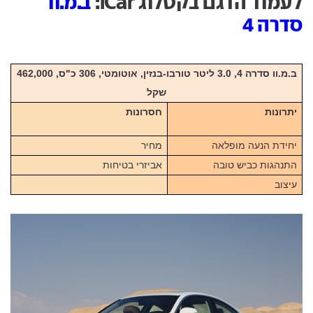
לעמוד הדגם בקטלוג iCar:
ב.מ.וו
סדרה 4
ב.מ.וו סדרה 4, 3.0 ליטר טורבו-בנזין, אוטומטי, 306 כ"ס, 462,000
שקל
יתרונות
חסרונות
יחידת הנעה מופלאה
מחיר
התנהגות כביש טובה
אביזרי בטיחות
עיצוב