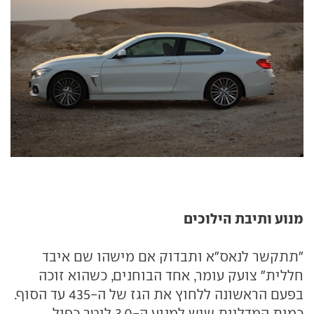
מנוע ותיבת הילוכים
"תתקשר לנאס"א ותבדוק אם מישהו שם איבד
חללית" צועק עומר, אחד הבוחנים, כשהוא זוכה
בפעם הראשונה ללחוץ את הגז של ה-435 עד הסוף.
כמות המדליות שיש למנוע ה-3.0 ליטר כפול