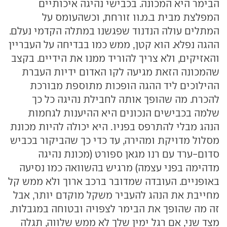
הבימר היא המכונה. בכבישי נהיגה איכותיים
המפלצת מבית ב.מ.וו זורחת, וכשהעומס על
המתלים עולה הנדנוד שפגשנו במתלה הקדמי נעלם.
ההגה נפלא. הוא קטן, ממש כמו בבדיחה על העבריין
והאזיקים, ולא צריך להוריד ממנו את הידיים. בקצב
שהמכונה הזאת מגיעה לקו האדום ידיות העברת
ההילוכים ליד ההגה הופכות מתוספת מבורכת
להכרח. מה שהופך אותה לחבילת נהיגה כל כך
שלמה בכבישים הנכונים היא ההיענות לגחמות
הנהג מבלי להתרפס בפניו. היא יכולה להיות מכונת
מסלול מדויקת ומהירה, עד כדי כך שהביקור בכביש
סדום-ערד עם רנו מגאן ספורט (מכונת נהיגה
מדהימה בפני עצמה) מרגיש בהשוואה כמו נסיעה
באופניים. העובדה שמדובר ברכב ארוך ולא ממש קל
מחייבת את הנהג להעביר משקל מוקדם יותר, אבל
זה מה שהופך את הבימר לצפויה ובטוחה במגבלות.
מצד שני, אם רגל ימין שלך לא ממש שלווה, תגלה