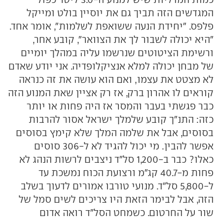
המגדשים הזה תביך גם את יוסיין בולט ומייקל
פלפס. "יחידת הנעה ששואפת לשלמות", אומר אחד.
"היא יכולה לשבור לך את הצוואר", קובע אחר,
ורשימת הציטוטים שנרשמו עליה במהלך יומיים
של מבחן יכולה למלא אנציקלופדיה. אני יודע שאדם
לא מצטט את עצמו, ואם הוא עושה את זה כנראה
קוראים לו אהרון ברק, אז רק אציין שאת המנוע הזה
כבר פגשתי בעבר והמסר אז היה פחות או יותר
כזה: התנ"ך קובע שלמלך ישראל אסור להרבות
בסוסים, אבל את שלמה המלך שלא קימץ בסוסים
אפשר להבין. מי יכול להגיד לא ל-306 סוסים
כאלו? כבר ב-1,200 סל"ד ניצבים לרשות הנהג לא
פחות מ-40.7 קג"מ ורצועת הכוח נמשכת עד
ל-5,800 סל"ד. מנועי טורבו אמורים לדעוך בשלב
הזה, אבל לבימר הזאת היו צריכים לשים סמל של
שור על החרטום. כשמחט הסל"ד רואה אדום