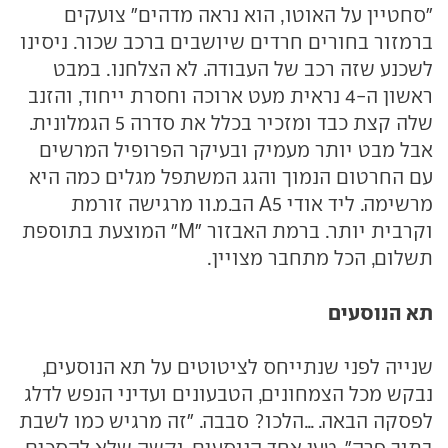
"סחטיין על האוטו, הוא נראה מדהים" צועקים
ברמזור בחורים חרדים שיושבים ברכב שכור. ניסינו
לשכנע שזה רכב של העבודה. לא הצלחנו. במבט
ראשון ה-4 נראית מעט ארוכה וחסרת ייחוד, והזנב
שלה קצת כבד ומזכיר בכלל את סדרה 5 הגמלונית.
אבל מבט יותר מעמיק ובעיקר הפרופיל המרשים
עם החרטום הנמוך והגג המשתפל מגלים כמה היא
מרשימה. ליד אודי A5 הב.מ.וו מרגישה זורמת
וקרבית יותר. ברמת האבזור "M" המוצעת בתוספת
תשלום, הכל מתחבר מצויין.
תא הנוסעים
שנייה לפני שנתייחס לציטוטים על תא הנוסעים,
נבקש מכל הצמחונים, הטבעונים ועדיני הנפש לדלג
לפסקה הבאה. ...הלכו? סבבה. "זה מרגיש כמו לשבת
בתוך פרה", טען אחד הנוסעים, וקשה שלא להסכים.