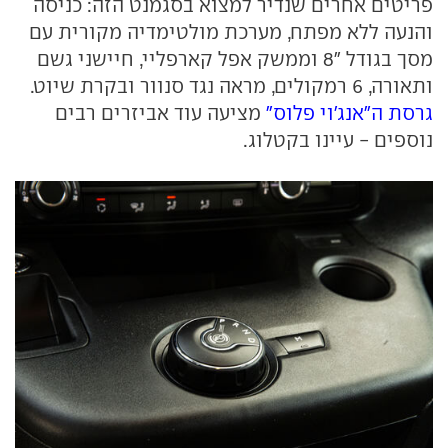
פריטים אחרים שנדיר למצוא בסגמנט הזה: כניסה
והנעה ללא מפתח, מערכת מולטימדיה מקורית עם
מסך בגודל "8 וממשק אפל קארפליי, חיישני גשם
ותאורה, 6 רמקולים, מראה נגד סנוור ובקרת שיוט.
גרסת ה"אנג'וי פלוס"
מציעה עוד אביזרים רבים
נוספים - עיינו בקטלוג.