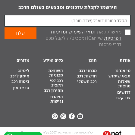
הירשמו לקבלת עדכונים ומבצעים בעולם הרכב
מאשר/ת את
תנאי השימוש
ומדיניות
הפרטיות
של iCar ומסכים/ה לקבל מכם
דברי פרסום.
אודות
תוכן
כלים ומידע
מדורים
מי אנחנו
מבחני רכב
השוואת
ליסינג
מכוניות
תנאי שימוש
חדשות רכב
מימון לרכב
רכב לפי
שאלות
רכב חשמלי
ביטוח רכב
תקציב
נפוצות
טרייד אין
מחירון רכב
דרושים
הצהרת
צור קשר
נגישות
כל הזכויות שמורות אי-קאר 2007 בע”מ
site by tq.soft