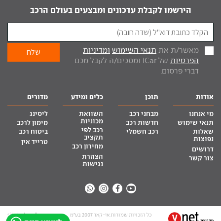
הירשמו לקבלת עדכונים ומבצעים בעולם הרכב
מאשר/ת את
תנאי השימוש
ומדיניות
הפרטיות
של iCar ומסכים/ה לקבל מכם
דברי פרסום.
אודות
תוכן
כלים ומידע
מדורים
מי אנחנו
מבחני רכב
השוואת
ליסינג
מכוניות
תנאי שימוש
חדשות רכב
מימון לרכב
רכב לפי
שאלות
רכב חשמלי
ביטוח רכב
תקציב
נפוצות
טרייד אין
מחירון רכב
דרושים
הצהרת
צור קשר
נגישות
כל הזכויות שמורות אי-קאר 2007 בע”מ
site by tq.soft