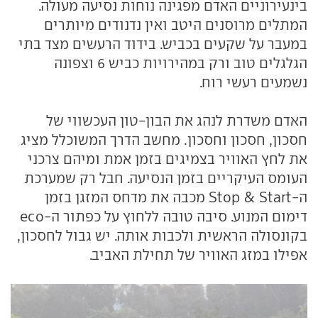
בינעירוניים האדם מפגינה נוחות נסיעה מעולה.
המתלים מרוסנים היטב ואין נדנודים מיותרים
במעבר על שקעים בכביש. בידוד הרעשים מצד בתי
הגלגלים טוב ורק במהירויות כביש 6 וצפונה
נשמעים רעשי רוח.
האדם משדרת לנהג את הבון-טון העכשווי של
חסכון, חסכון וחסכון. מחשב הדרך המשוכלל מציג
את לחץ האוויר בצמיגים בזמן אמת ומיהם צרכני
העומס העיקריים בזמן הנסיעה. חבל רק שמערכת
ה-Stop & Start מכבה את מדחס המזגן בזמן
דימום המנוע. סיבה טובה ללחוץ על כפתור ה-eco
בקונסולה הראשית ולכבות אותה. יש גבול לחסכון,
אפילו במזג האוויר של תחילת האביב.