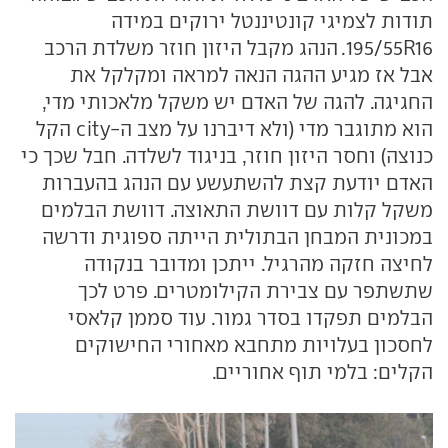
תודות לצמיגי קונטיננטל ירוקים במידה
195/55R16. הנהג מקבל היזון חוזר משלדת הרכב
אבל אז מגיע ההגה הנאה למראה ומקלקל את
החגיגה. להגה של האדם יש משקל מלאכותי מדי,
הוא מתוגבר מדי (ולא דיברנו על מצב ה-city הקל
כנוצה) וחסר היזון חוזר, בניגוד לשלדה. חבל שכך כי
האדם יודעת קצת להשתעשע עם הנהג בהעברות
משקל קלות עם דוושת התאוצה. דוושת הבלמים
במכונית המבחן הבתולית הייתה ספוגית ודרשה
לחיצה חזקה מהרגיל. ייתכן ומדובר בנקודה
שתשתפר עם צבירת הקילומטרים. פרט לכך
הבלמים תפקדו בסדר גמור. עוד סממן קלאסי
לחסכון בעלויות מתחבא מאחורי החישוקים
הקלים: בלמי תוף אחוריים.