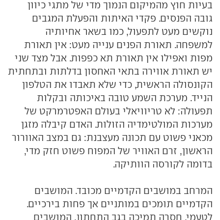
בעיות חוץ מהמיקום הנמוך מדי של מתגי כיוון
גובה הפנסים. פקדי האיתות והפעלת המגבים
נוקשים מעט לתפעול, כמו בשאר אחיותיה
למשפחה. תאורת הפנים ענייה מעט: אין תאורת
מפות ואפילו אין תאורת תא כפפות. אבל מצד שני
יש תאורת אווירה בתאי האחסון בדלתות ובתחתית
הקונסולה הראשית, כדי שלא תאבדו את הטלפון
הנייד. מערכת השמע טובה באיכותה ובקלות
תפעולה: לא טריוויאלי בעולם האפטרמרקט של
מערכות המולטימדיה הזולות. האדם קיבלה מזגן
מכאני פשוט עם תכונה מעצבנת: גם במצב האוורור
הראשון, זרם האוויר של המפוח פשוט חזק מדי,
בדומה לקורסה הוותיקה.
המרחב במושבים הקדמיים מכובד. המושבים
הקדמיים תומכים במותניים אך פחות בירכיים.
לטעמי, חסרה תמיכה בגב התחתון. המושבים