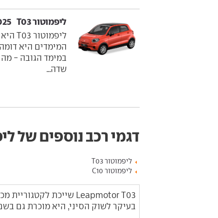
ליפמוטור T03 ‏ 2022-2025
ליפמוט
במימד הגובה - מה
שדה...
דגמי רכב נוספים של לי
ליפמוטור T03
ליפמוטור C10
Leapmotor T03 שייכת לקטג
בעיקר לשוק הסיני, היא מוכרת גם בשם Ling Pao T03