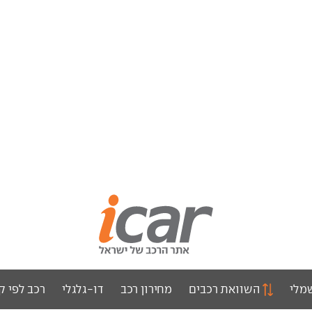
מלי
השוואת רכבים
מחירון רכב
דו-גלגלי
רכב לפי ק