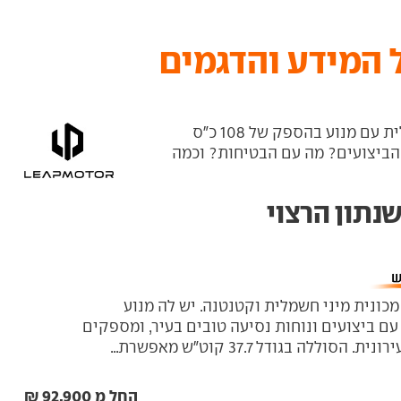
ליפמוטור T03 היא מכונית קטנה וחשמלית עם מנוע בהספק של 108 כ"ס
 איך האבזור? הביצועים? מה עם הבטיחות? וכמה
ור T03 היא מכונית מיני חשמלית וקטנטנה. יש לה מנוע
 של 95 כ"ס עם ביצועים ונוחות נסיעה טובים בעיר, ומספקים
וללה בגודל 37.7 קוט"ש מאפשרת...
החל מ 92,900 ₪