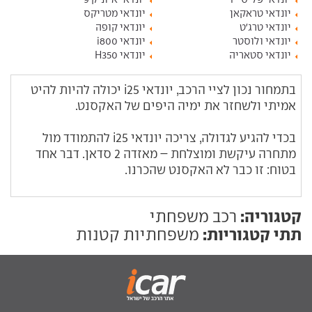
יונדאי טראקאן
יונדאי מטריקס
יונדאי טרג'ט
יונדאי קופה
יונדאי ולוסטר
יונדאי i800
יונדאי סטאריה
יונדאי H350
בתמחור נכון לציי הרכב, יונדאי i25 יכולה להיות להיט
אמיתי ולשחזר את ימיה היפים של האקסנט.
בכדי להגיע לגדולה, צריכה יונדאי i25 להתמודד מול
מתחרה עיקשת ומוצלחת – מאזדה 2 סדאן. דבר אחד
בטוח: זו כבר לא האקסנט שהכרנו.
קטגוריה:
רכב משפחתי
תתי קטגוריות:
משפחתיות קטנות