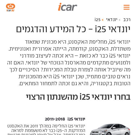
רכב
יונדאי
i25
יונדאי i25 - כל המידע והדגמים
יונדאי i25, מחליפת האקסנט, היא מכונית שמאוד
משתדלת. האקסנט, קודמתה, הייתה אפרורית ואנונימית.
יונדאי i25 כבר לא כזאת – היא זכתה לעיצוב מודרני
ולמנועים מתקדמים מהארסנל הנוכחי של יונדאי. האם זה
מה שיוביל אותה לצמרת טבלת המכירות? הסיכויים לכך
נראים טובים מתמיד, שכן יונדאי i25 היא מהמכוניות
הטובות בקטגוריה, והיא גם זכתה לתמחור המתאים.
בחרו יונדאי i25 מהשנתון הרצוי
יונדאי i25 ‏ 2011-2018
יונדאי i25 החליפה במהלך 2011 את האקסנט
המזדקנת. ה-i25 כבר לא משעממת למראה