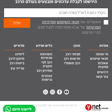
הירשמו לקבלת עדכונים ומבצעים בעולם הרכב
מאשר/ת את
תנאי השימוש
ומדיניות
הפרטיות
של iCar ומסכים/ה לקבל מכם
דברי פרסום.
אודות
תוכן
כלים ומידע
מדורים
מי אנחנו
מבחני רכב
השוואת
ליסינג
מכוניות
תנאי שימוש
חדשות רכב
מימון לרכב
רכב לפי
שאלות
רכב חשמלי
ביטוח רכב
תקציב
נפוצות
טרייד אין
מחירון רכב
דרושים
הצהרת
צור קשר
נגישות
כל הזכויות שמורות אי-קאר 2007 בע”מ
site by tq.soft
לייעוץ חינם