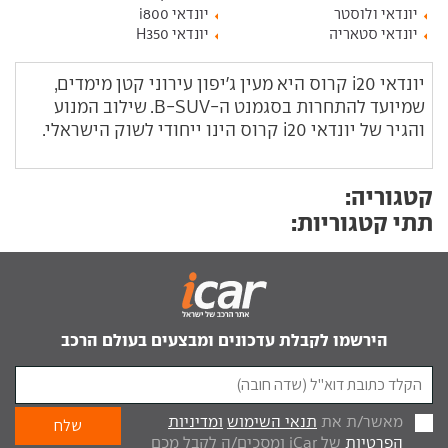
יונדאי ולוסטר
יונדאי i800
יונדאי סטאריה
יונדאי H350
יונדאי i20 קרוס היא מעין ג'יפון עירוני קטן מימדים,
שמיועד להתחרות בסגמנט ה-B-SUV. שילוב המנוע
והגיר של יונדאי i20 קרוס הינו ייחודי לשוק הישראלי.
קטגוריה:
תתי קטגוריות:
הירשמו לקבלת עדכונים ומבצעים בעולם הרכב
מאשר/ת את
תנאי השימוש
ומדיניות
הפרטיות
של iCar ומסכים/ה לקבל מכם