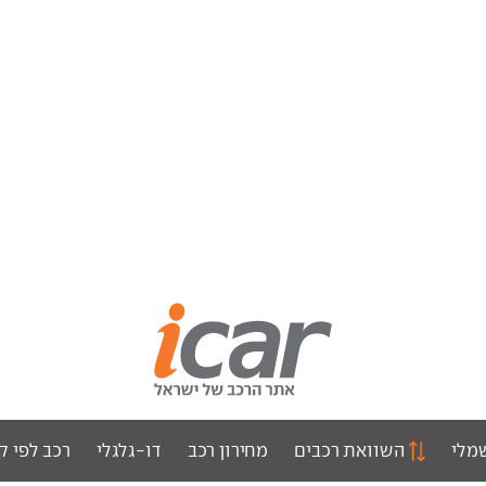
מלי
השוואת רכבים
מחירון רכב
דו-גלגלי
רכב לפי ק