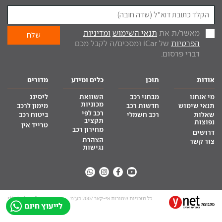
מאשר/ת את
תנאי השימוש
ומדיניות
הפרטיות
של iCar ומסכים/ה לקבל מכם
דברי פרסום.
אודות
תוכן
כלים ומידע
מדורים
מי אנחנו
מבחני רכב
השוואת
ליסינג
מכוניות
תנאי שימוש
חדשות רכב
מימון לרכב
רכב לפי
שאלות
רכב חשמלי
ביטוח רכב
תקציב
נפוצות
טרייד אין
מחירון רכב
דרושים
הצהרת
צור קשר
נגישות
כל הזכויות שמורות אי-קאר 2007 בע”מ
site by tq.soft
לייעוץ חינם