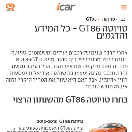
רכב
טויוטה
GT86
טויוטה GT86 - כל המידע
והדגמים
אחרי הרבה שנים של רכבים יעילים ומשעממים, טויוטה
חוזרת לייצר מכונית של כיף טהור; טויוטה
GT
86 היא
מכונית ספורט-קופה שנראית נהדר, אבל בעיקר נוסעת
נהדר. חובבי נהיגה ימצאו בה שותפה אידיאלית למסעות
רוויי אדרנלין. אבל האם היא שווה את המחיר היקר? ולמה
אין לה מגדש טורבו?
בחרו טויוטה GT86 מהשנתון הרצוי
טויוטה GT86 ‏ 2012-2013
טויוטה GT86 היא מכונית ספורט טהורה,