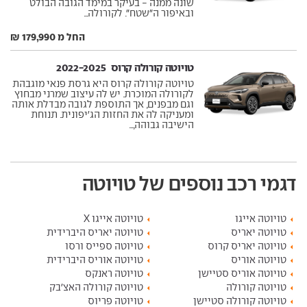
שונה ממנה - בעיקר במימד הגובה הבולט
ובאיפור ה"שטח". לקורולה...
החל מ 179,990 ₪
טויוטה קורולה קרוס ‏ 2022-2025
טויוטה קורולה קרוס היא גרסת פנאי מוגבהת
לקורולה המוכרת. יש לה עיצוב שמרני מבחוץ
וגם מבפנים, אך התוספת לגובה מבדלת אותה
ומעניקה לה את החזות הג'יפונית. תנוחת
הישיבה גבוהה,...
דגמי רכב נוספים של טויוטה
טויוטה אייגו
טויוטה אייגו X
טויוטה יאריס
טויוטה יאריס היברידית
טויוטה יאריס קרוס
טויוטה ספייס ורסו
טויוטה אוריס
טויוטה אוריס היברידית
טויוטה אוריס סטיישן
טויוטה ראנקס
טויוטה קורולה
טויוטה קורולה האצ'בק
טויוטה קורולה סטיישן
טויוטה פריוס