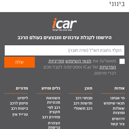
בינוני
הירשמו לקבלת עדכונים ומבצעים בעולם הרכב
מאשר/ת את
תנאי השימוש
ומדיניות
הפרטיות
של iCar ומסכים/ה לקבל מכם
דברי פרסום.
אודות
תוכן
כלים ומידע
מדורים
מי אנחנו
מבחני רכב
השוואת
ליסינג
מכוניות
תנאי שימוש
חדשות רכב
מימון לרכב
רכב לפי
שאלות
רכב חשמלי
ביטוח רכב
תקציב
נפוצות
טרייד אין
מחירון רכב
דרושים
הצהרת
צור קשר
נגישות