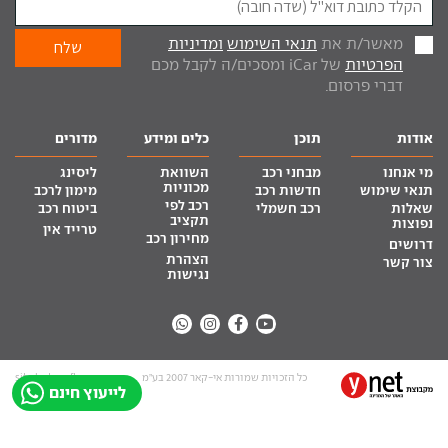
מאשר/ת את
תנאי השימוש
ומדיניות
הפרטיות
של iCar ומסכים/ה לקבל מכם
דברי פרסום.
אודות
תוכן
כלים ומידע
מדורים
מי אנחנו
מבחני רכב
השוואת
ליסינג
מכוניות
תנאי שימוש
חדשות רכב
מימון לרכב
רכב לפי
שאלות
רכב חשמלי
ביטוח רכב
תקציב
נפוצות
טרייד אין
מחירון רכב
דרושים
הצהרת
צור קשר
נגישות
כל הזכויות שמורות אי-קאר 2007 בע”מ
site by tq.soft
לייעוץ חינם