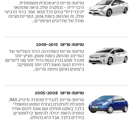
טויוטה פריוס היא מכונית משפחתית
היברידית - ובמקרה שלה, נראה שהתואר
"היברידית" קודם לכל תואר אחר. בדור הרביעי
שלה, זה שהושק בשנת 2016, הפריוס מציגה
שורה של שדרוגים ושיפורים:...
טויוטה פריוס ‏ 2009-2015
טויוטה פריוס השתדרגה. הדור השלישי של
הפריוס, שהושק בשנת 2009, מציע יותר
מהכל: מנוע בנזין בנפח גדול יותר (1.8 ליטרים)
ויחידת הנעה משוכללת יותר (המפיקה
ביצועים נאים). טיוטה פריוס,...
טויוטה פריוס ‏ 2005-2008
טויוטה פריוס, להבדיל מהונדה סיוויק IMA,
מסוגלת להתקדם בעזרת המנוע החשמלי
בלבד, בשקט מוחלט ועם אפס זיהום אוויר.
החוויה הזאת יכולה להימשך קילומטרים
בודדים בלבד, אבל היא בהחלט...