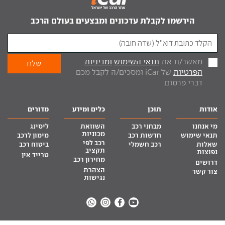
הירשמו לקבלת עדכונים ומבצעים בעולם הרכב
מאשר/ת את
תנאי השימוש
ומדיניות
הפרטיות
של iCar ומסכים/ה לקבל מכם
דברי פרסום.
אודות
תוכן
כלים ומידע
מדורים
מי אנחנו
מבחני רכב
השוואת
ליסינג
מכוניות
תנאי שימוש
חדשות רכב
מימון לרכב
רכב לפי
שאלות
רכב חשמלי
ביטוח רכב
תקציב
נפוצות
טרייד אין
מחירון רכב
דרושים
הצהרת
צור קשר
נגישות