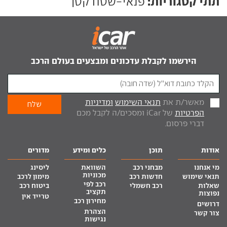
תתי קטגוריות:
פנאי-שטח קטן
הירשמו לקבלת עדכונים ומבצעים בעולם הרכב
מאשר/ת את
תנאי השימוש
ומדיניות
הפרטיות
של iCar ומסכים/ה לקבל מכם
דברי פרסום.
אודות
תוכן
כלים ומידע
מדורים
מי אנחנו
מבחני רכב
השוואת
ליסינג
מכוניות
תנאי שימוש
חדשות רכב
מימון לרכב
רכב לפי
שאלות
רכב חשמלי
ביטוח רכב
תקציב
נפוצות
טרייד אין
מחירון רכב
דרושים
הצהרת
צור קשר
נגישות