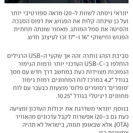
יונדאי ניסתה לשוות ל-i20 מראה ספורטיבי יותר
ועל כן שינתה קלות את הפגוש, את דפוס הסבכה
והסיטה את סמל המותג. מאחור שונתה תחתית
הפגוש וחישוקי "16 ו-"17 זכו לעיצוב חדש.
סביבת הנהג נותרה זהה אך שקעי ה-USB הרגילים
הוחלפו ב-USB-C העדכני יותר ורמות הגימור
הנמוכות מצוידות כעת במחשב דרך חדש עם מסך
בגודל "4.2 במרכז לוח המחוונים. רמות גימור
'סופרים' ו'סופרים פלוס' מוצעות כבעבר עם לוח
מחוונים דיגיטלי בגודל "10.25.
בנוסף, יונדאי משדרגת את יכולות העדכון ומציעה
כעת גם ב-i20 אפשרות לקבל עדכונים מהאוויר
(OTA). אלא שבאופן תמוה, בישראל לא תהיה
אפשרות כזו.