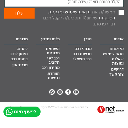
מאשר/ת את
תנאי השימוש
ומדיניות
הפרטיות
של iCar ומסכים/ה לקבל מכם
דברי פרסום.
אודות
תוכן
כלים ומידע
מדורים
מי אנחנו
מבחני רכב
השוואת
ליסינג
מכוניות
תנאי שימוש
חדשות רכב
מימון לרכב
רכב לפי
שאלות
רכב חשמלי
ביטוח רכב
תקציב
נפוצות
טרייד אין
מחירון רכב
דרושים
הצהרת
צור קשר
נגישות
כל הזכויות שמורות אי-קאר 2007 בע”מ
site by tq.soft
לייעוץ חינם