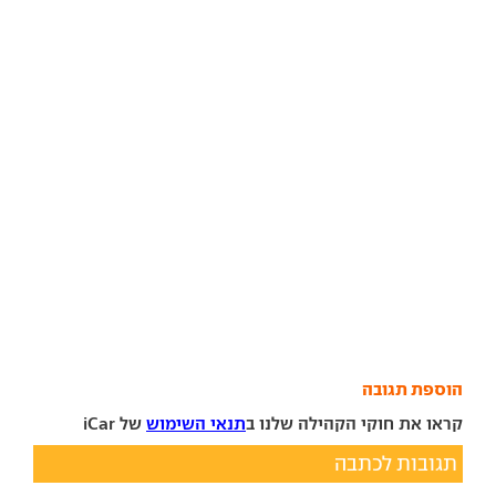
הוספת תגובה
קראו את חוקי הקהילה שלנו ב
תנאי השימוש
של iCar
תגובות לכתבה