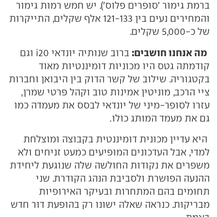
ברמת גימור 'סופרים פלוס'). יש חמש רמות גימור
והמחירים נעים בין 121-133 אלף שקלים, התייקרות
של כ-5,000 שקלים.
מה אנחנו חושבים:
ברוב שנותיה יונדאי i20 וגם
קודמתה גטס היו מכוניות דומיננטיות מאוד
בקטגוריה. שילוב של קשר הדוק בין היבואן וחברות
ציי הרכב, מוניטין אמינות טוב וקהל פרטי שמרן,
עזרו לסופר-מיני של יונדאי לבסס את מעמדה כמו
גם את מעמד המותג כולו.
היא עדיין מכונית דומיננטית בקבוצה ומוצלחת
למדי, אבל העדכונים המופיעים כמעט זניחים ולא
משפרים את נקודות החולשה שלה שנוגעת ליחידת
ההנעה הפושרת ולסביבת הנהג הקודרת. שני
תחומים בהם המתחרות ובעיקר האירופיות
מבריקות. כנראה שאלה ישונו רק בהופעת דור חדש