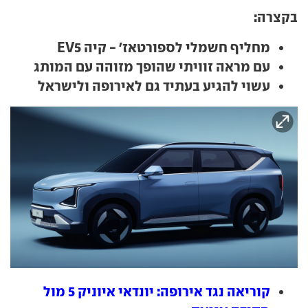
בקצרה:
מחליף חשמלי לספורטאז' - קיה EV5
עם מראה זוויתי שהופך מזוהה עם המותג
עשוי להגיע בעתיד גם לאירופה ולישראל
קוריאה נגד אירופה: יונדאי איוניק 5 מול