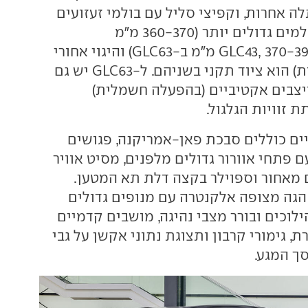
ה אחרות, וקפיצי סליל עם בולמי זעזועים
אדפטיבים. גם הבלמים גדולים יותר (360-370 מ"מ
לפנים-אחור ב-GLC43, 370-390 מ"מ ב-GLC63) והיגוי אחורי
אקטיבי (2.5 מעלות) הוא ציוד תקני בשניהם. ל-GLC63 יש גם
צבים אקטיביים (בהפעלה חשמלית)
 זוויות הגלגול.
יים כוללים סבכת פאן-אמריקנה, פגושים
ם פתחי אוורור גדולים מלפנים, מסיט אוויר
 מאחור וספוילר בקצה דלת תא המטען.
הגה מצופה אלקנטרה עם מנופים גדולים
לוכים ובורר מצבי נהיגה, מושבים קדמיים
 גימורי קרבון ותצוגת נתוני אקשן על גבי
ך המגע.