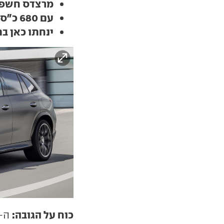
מרצדס חשפה ג
עם 680 כ"ס ב-GLC 63 ו-421 כ"ס ב-GLC43
ינחתו כאן בתחי
כוח על הגובה: