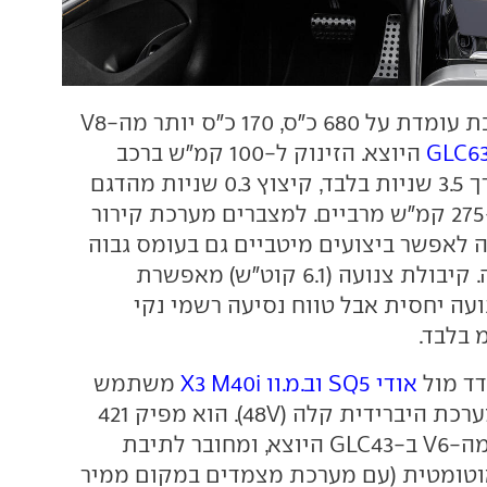
התפוקה המשולבת עומדת על 680 כ"ס, 170 כ"ס יותר מה-V8
GLC6
היוצא. הזינוק ל-100 קמ"ש ברכב
הכבד (2.3 טון) אורך 3.5 שניות בלבד, קיצוץ 0.3 שניות מהדגם
המוחלף, בדרך ל-275 קמ"ש מרביים. למצברים מערכת קירור
לאפשר ביצועים מיטביים גם בעומס גבוה
של פריקה וטעינה. קיבולת צנועה (6.1 קוט"ש) מאפשרת
ה יחסית אבל טווח נסיעה רשמי נקי
אודי SQ5 וב.מ.וו X3 M40i
משתמש
באותו מנוע עם מערכת היברידית קלה (48V). הוא מפיק 421
כ"ס, 31 כ"ס יותר מה-V6 ב-GLC43 היוצא, ומחובר לתיבת
וטומטית (עם מערכת מצמדים במקום ממיר