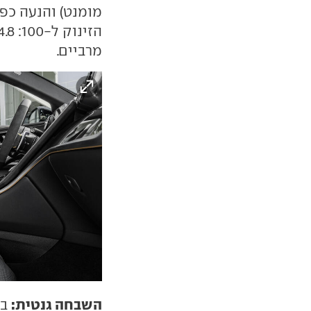
מרביים.
השבחה גנטית:
בש