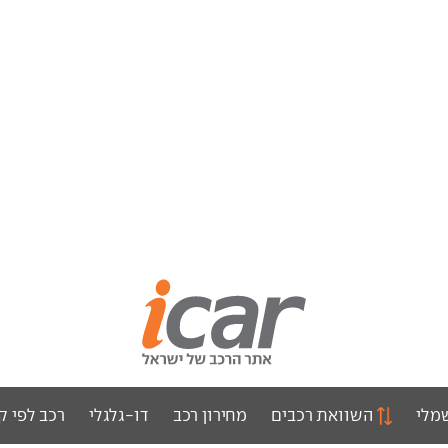
מלי
השוואת רכבים
מחירון רכב
דו-גלגלי
רכב לפי ק