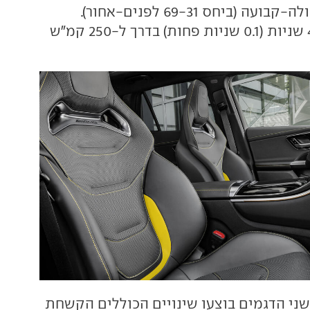
מומנט) והנעה כפולה-קבועה (ביחס 69-31 לפנים-אחור).
הזינוק ל-100: 4.8 שניות (0.1 שניות פחות) בדרך ל-250 קמ"ש
ני הדגמים בוצעו שינויים הכוללים הקשחת