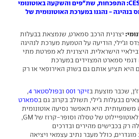
ס בנהיגה - נהגנו במערכת האוטונומית של
ומי:
יצרנית הרכב סמארט, שנמצאת בבעלות
 וג'ילי, הודיעה על הטמעת מערכת לנהיגה
בילאיי הישראלית. היצרנית לא מפרטת מתי
 דגמי סמארט המצוידים במערכת
ם היא תציע אותם גם בשוק האירופאי או רק
'ן, שכבר מוצעת ב
זיקר 001
ו
בפולסטאר 4
,
ים בבעלות ג'ילי, תשולב בקרוב גם ב
סמארט
 משמעותית. היא תאפשר נסיעה אוטונומית
ברמה 2.5, בדומה לאוטופיילוט של טסלה וסופר-קרוז של GM,
 רק בכבישים מהירים ובדרכים
מוגדרים, כולל מעבר נתיב עצמאי ויציאה