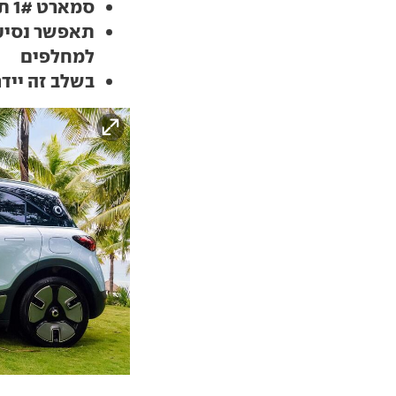
סמארט 1# תציע מערכת אוטונומית של מובילאיי
תאפשר נסיעה
למחלפים
בשלב זה ייד