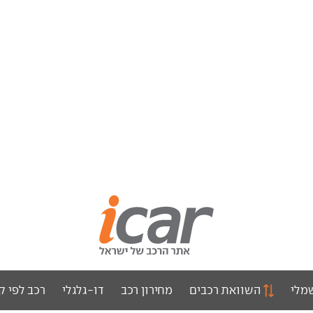
מלי
השוואת רכבים
מחירון רכב
דו-גלגלי
רכב לפי ק