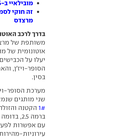
מובילאיי ב-CES: התפכחות, שת"פים והשקעה באוטונומי
זה חוקי לסמ
מרצדס
בדרך לרכב האוטונ
משותפת של מרצדס
אוטונומית של מו
יעלו על הכבישים
הסופר-ויז'ן, והא
בסין.
מערכת הסופר-ויז
שני מותגים שנמצא
1#
הקטנה והזולה
עם אפשרות לפעלה
עירוניות-מהירות 