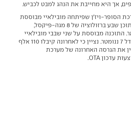
ים, אך היא מחייבת את הנהג למבט לכביש.
ת הסופר-ויז'ן שפיתחה מובילאיי מבוססת
על 11 מצלמות, מתוכן שבע ברזולוציה של 8 מגה-פיקסל,
ר. התוכנה מבוססת על שני שבבי מובילאיי
EyeQ5, ערכה בגודל 7 ננומטר. נציין כי לאחרונה קיבלו 110 אלף
זיקר 001 בסין את הגרסה האחרונה של מערכת
ת עדכון OTA.