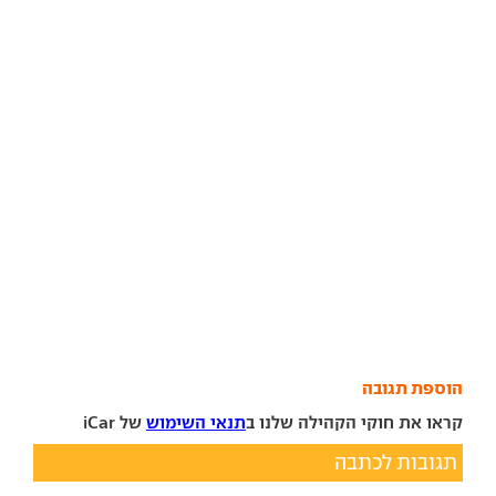
הוספת תגובה
קראו את חוקי הקהילה שלנו ב
תנאי השימוש
של iCar
תגובות לכתבה