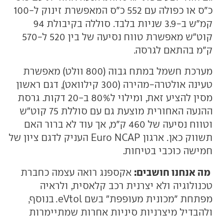
כ"ס או כפולה עם 552 כ"ס המאפשרת זינוק ל-100
קמ"ש ב-3.9 שניות בלבד. סוללה בקיבולת 94
קוט"ש מאפשרת טווח נסיעה של בין 520 ל-570
ק"מ בהתאם לגרסה.
מערכת חשמל במתח גבוה (800 וולט) מאפשרת
טעינה אולטרה-מהירה (300 קילוואט), דגם ראשון
מסין להציע זאת, ומילוי ל80% ב-20 דקות. גרסת
ההנעה האחורית מוצעת גם עם סוללת 75 קוט"ש
וטווח נסיעה של 460 ק"מ, אך עוד לא ברור האם
תשווק כאן. ארגון Euro NCAP העניק לדגם ציון של
חמישה כוכבי בטיחות.
מה אנחנו חושבים:
אקספנג רואה עצמה כחברת
טכנולוגיה ולא יצרנית רכב קלאסית, ולראיה
מפתחת "מכונית מעופפת" בשם eVtol. בנוסף,
ולהבדיל מיצרניות סיניות אחרות שמתיימרות