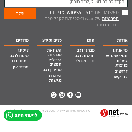
מאשר/ת את
תנאי השימוש
ומדיניות
הפרטיות
של iCar ומסכים/ה לקבל מכם
דברי פרסום.
אודות
תוכן
כלים ומידע
מדורים
מי אנחנו
מבחני רכב
השוואת
ליסינג
מכוניות
תנאי שימוש
חדשות רכב
מימון לרכב
רכב לפי
שאלות
רכב חשמלי
ביטוח רכב
תקציב
נפוצות
טרייד אין
מחירון רכב
דרושים
הצהרת
צור קשר
נגישות
כל הזכויות שמורות אי-קאר 2007 בע”מ
site by tq.soft
לייעוץ חינם