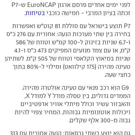
לפני ימים אחדים פרסם ארגון EuroNCAP ש-P7
זכתה בציון המרבי - חמישה כוכבי
בטיחות
.
P7 תוצע בישראל עם סוללת 81 קוט"ש ואפשרות
בחירה בין שתי מערכות הנעה: אחורית עם 276 כ"ס
ו-6.7 שניות בזינוק ל-100 קמ"ש וטווח של 586
ק"מ, או עם צמד מנועים המפיקים 473 כ"ס ו-4.1
שניות במיאוץ הקלאסי וטווח של 505 ק"מ. לשתיהן
טעינה מהירה (175 קילוואט) ומילוי ל-80% בתוך
כחצי שעה.
G9 הוא רכב פנאי עם טעינה אולטרה מהירה.
הממדים גדולים, בין טסלה מודל Y למודל X,
והאבזור עשיר וכולל מיתלי אוויר אדפטיביים
ויכולות אוטונומיות גבוהות. המחיר צפוי להיות
גבוה מ-300 אלף שקלים.
גם הוא יוצע בשתי גרסאות: הנעה אחורית עם 313