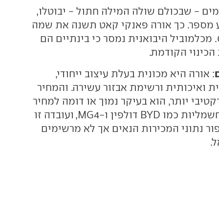
ים - שבכולם שולה המילה חתול - יבוטלו,
 מספר. כך אורה פאנקי קאט תשנה את שמה
ל-GWM אורה 03. מכלמוביל היבואנית נמסר כי בינתיים הם
כינוי הקודמת.
: אורה היא מכונית בעלת עיצוב ייחודי,
ת ואיכותית ורשימת אבזור עשירה. והמחיר
יבי יותר, הוא בעיקר נמוך או דומה למחיר
מתחרות סיניות חשמליות כמו BYD דולפין ו-MG4, ועובדה זו
פור נתוני המכירות הנאים אך לא מרשימים
.