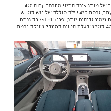
היצע רמות הגימור של מותג אורה הסיני מתרחב עם ה'420
פרו'. נזכיר כי עד עתה, גרסת 420 שלה סוללה של 63.1 קוט"ש
שווקה בשתי רמות גימור גבוהות יותר, 'פרו+' ו-'GT. רק גרסת
300 עם סוללת 47.8 קוט"ש בעלת הטווח המוגבל שווקה ברמת