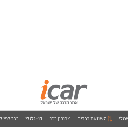
מלי
השוואת רכבים
מחירון רכב
דו-גלגלי
רכב לפי ק