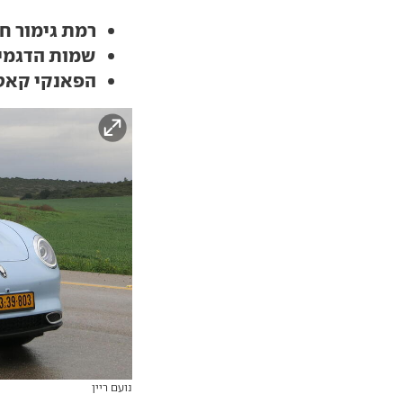
רמת גימור ח
שמות הדגמים
הפאנקי קאט תכו
נועם ריין