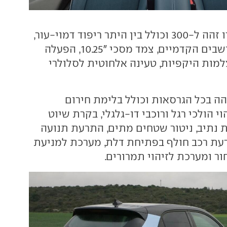
האבזור ב-420 פרו זהה ל-300 וכולל בין היתר ריפוד דמוי-עור,
כוונון חשמלי למושבים הקדמיים, צמד מסכי "10.25, הפעלה
למות היקפיות, טעינה אלחוטית לסלולרי
ה בכל הגרסאות וכולל בלימת חירום
י הולכי רגל ורוכבי דו-גלגלי, בקרת שיוט
 נתיב, ניטור שטחים מתים, התרעת תנועה
עת רכב חולף בפתיחת דלת, מערכת למניעת
ר ומערכת לזיהוי תמרורים.