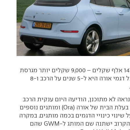
המחיר עומד על 147 אלף שקלים – 9,000 שקלים יותר מגרסת
300. האחריות לכל דגמי אורה היא ל-5 שנים על הרכב ו-8
ראה לא מתוכנן, הודיעה היום ענקית הרכב
הסינית גרייט וול, בעלת הבית של אורה (Ora) ומותגים נוספים
וואי (Wey), על שינוי כינויי הדגמים בכמה מותגים. במקרה
של אורה, מינואר הקרוב ישתנה שם המותג ל-GWM שהם