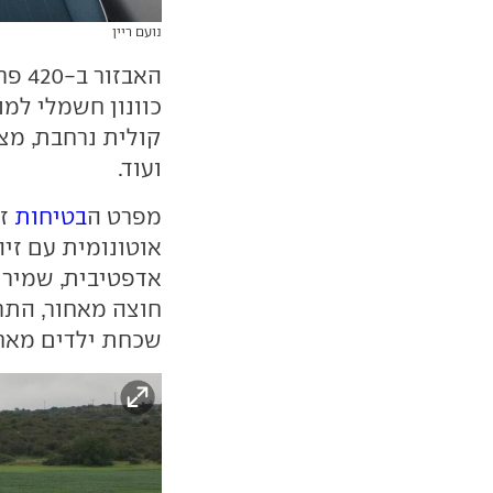
נועם ריין
קולית נרחבת, מצ
ועוד.
מפרט ה
בטיחות
זה
אוטונומית עם זיהו
אדפטיבית, שמירת
חוצה מאחור, התר
שכחת ילדים מאחו