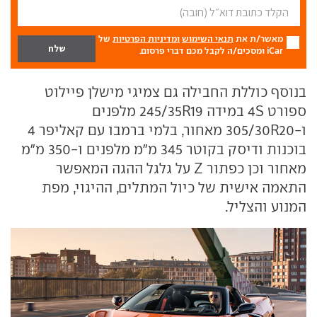
מאשר/ת את
תנאי השימוש
ומדיניות הפרטיות
של
iCar ומסכים/ה לקבל מכם דברי פרסום.
בנוסף כוללת החבילה גם צמיגי מישלן פיילוט
ספורט
4S
במידה
245/35R19
מלפנים
ו-
305/30R20
מאחור, בלמי ברמבו עם קאליפר 4
בוכנות ודיסק בקוטר 345 מ"מ מלפנים ו-350 מ"מ
מאחור וכן כפתור
Z
על גלגל ההגה המאפשר
התאמה אישית של כיול המתלים, ההיגוי, מפת
המנוע והצליל.