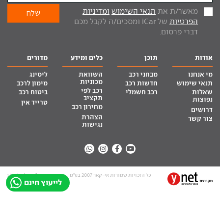
מאשר/ת את
תנאי השימוש
ומדיניות
הפרטיות
של iCar ומסכים/ה לקבל מכם
דברי פרסום.
אודות
תוכן
כלים ומידע
מדורים
מי אנחנו
מבחני רכב
השוואת
ליסינג
מכוניות
תנאי שימוש
חדשות רכב
מימון לרכב
רכב לפי
שאלות
רכב חשמלי
ביטוח רכב
תקציב
נפוצות
טרייד אין
מחירון רכב
דרושים
הצהרת
צור קשר
נגישות
כל הזכויות שמורות אי-קאר 2007 בע”מ
site by tq.soft
לייעוץ חינם