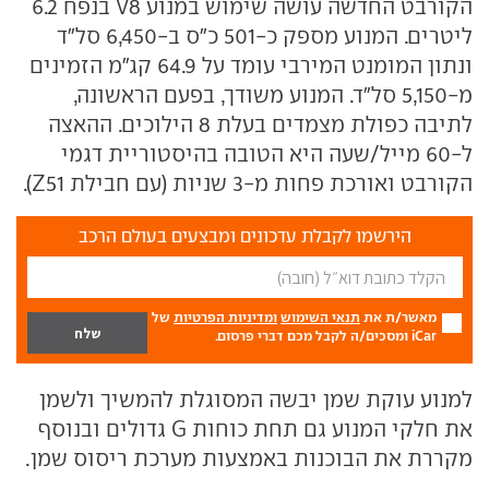
הקורבט החדשה עושה שימוש במנוע V8 בנפח 6.2
ליטרים. המנוע מספק כ-501 כ"ס ב-6,450 סל"ד
ונתון המומנט המירבי עומד על 64.9 קג"מ הזמינים
מ-5,150 סל"ד. המנוע משודך, בפעם הראשונה,
לתיבה כפולת מצמדים בעלת 8 הילוכים. ההאצה
ל-60 מייל/שעה היא הטובה בהיסטוריית דגמי
הקורבט ואורכת פחות מ-3 שניות (עם חבילת Z51).
הירשמו לקבלת עדכונים ומבצעים בעולם הרכב
מאשר/ת את
תנאי השימוש
ומדיניות הפרטיות
של
iCar ומסכים/ה לקבל מכם דברי פרסום.
למנוע עוקת שמן יבשה המסוגלת להמשיך ולשמן
את חלקי המנוע גם תחת כוחות G גדולים ובנוסף
מקררת את הבוכנות באמצעות מערכת ריסוס שמן.