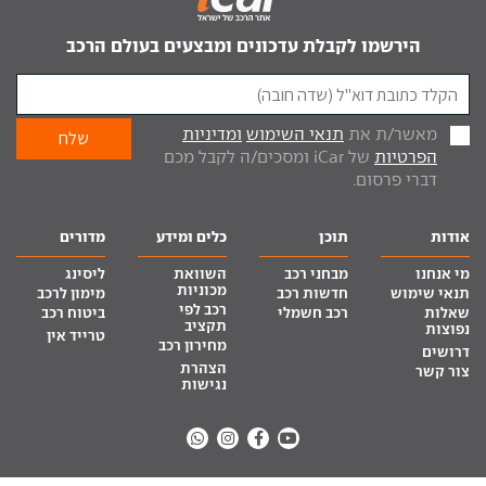
הירשמו לקבלת עדכונים ומבצעים בעולם הרכב
מאשר/ת את
תנאי השימוש
ומדיניות
הפרטיות
של iCar ומסכים/ה לקבל מכם
דברי פרסום.
אודות
תוכן
כלים ומידע
מדורים
מי אנחנו
מבחני רכב
השוואת
ליסינג
מכוניות
תנאי שימוש
חדשות רכב
מימון לרכב
רכב לפי
שאלות
רכב חשמלי
ביטוח רכב
תקציב
נפוצות
טרייד אין
מחירון רכב
דרושים
הצהרת
צור קשר
נגישות