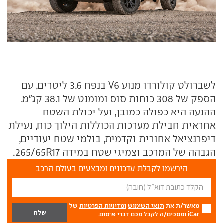
לשברולט קולורדו מנוע V6 בנפח 3.6 ליטרים, עם
הספק של 308 כוחות סוס ומומנט של 38.1 קג"מ.
ההנעה היא כפולה כמובן, ועל יכולת השטח
אחראית חבילת מערכות הכוללות הילוך כוח, נעילת
דיפרנציאל אחורית וקדמית, בולמי שטח יעודיים,
הגבהה של המרכב וצמיגי שטח במידה 265/65R17.
הירשמו לקבלת עדכונים ומבצעים בעולם הרכב
מאשר/ת את
תנאי השימוש
ומדיניות הפרטיות
של
iCar ומסכים/ה לקבל מכם דברי פרסום.