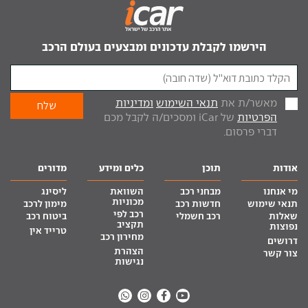
הירשמו לקבלת עדכונים ומבצעים בעולם הרכב
מאשר/ת את
תנאי השימוש
ומדיניות
הפרטיות
של iCar ומסכים/ה לקבל מכם
דברי פרסום.
אודות
תוכן
כלים ומידע
מדורים
מי אנחנו
מבחני רכב
השוואת
ליסינג
מכוניות
תנאי שימוש
חדשות רכב
מימון לרכב
רכב לפי
שאלות
רכב חשמלי
ביטוח רכב
תקציב
נפוצות
טרייד אין
מחירון רכב
דרושים
הצהרת
צור קשר
נגישות