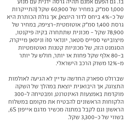
בו. גם הפעם אמנם תהיה גרסה ידנית עם מנוע
1,000 סמ"ק, במחיר של 60,900 שקל (התייקרות
של כ-4% ביחס לדור היוצא), אך גולת הכותרת היא
גרסת 1,400 סמ"ק אוטומטית-רציפה, במחיר של
78,900 שקל - מכונית שתתחרה בקיה פיקנטו,
מיצובישי ספייס סטאר, יונדאי i10 וניסאן מייקרה.
הסגמנט הזה, של מכוניות קטנות ואוטומטיות
ב-80 אלף שקל פחות או יותר, חולש על יותר
מ-12% משוק הרכב הישראלי.
שברולט ספארק החדשה עדיין לא הגיעה לאולמות
התצוגה, אך היבואנית יוצאת במהלך של השקה
מוקדמת באמצעות האינטרנט, ומבטיחה ל-300
הלקוחות הראשונים להבטיח את מקומם במשלוח
הראשון וגם לקבל במתנה מכשיר מדגם אייפון 6S,
בשווי של כ-3,300 שקל.