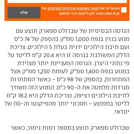
מאשר/ת את
תנאי השימוש
ומדיניות הפרטיות
של
iCar ומסכים/ה לקבל מכם דברי פרסום.
הגרסה הבסיסית של שברולט ספארק תוצע עם
מנוע בנזין בנפח 1,000 סמ"ק בהספק של 74 כ"ס
ועם תיבת הילוכים ידנית בעלת 5 הילוכים. צריכת
הדלק המשולבת בגרסה זו היא 20.4 ק"מ לליטר על
פי נתוני היצרן. הגרסה המעניינת יותר מצוידת
במנוע בנפח 1,400 סמ"ק, לעומת 1,250 סמ"ק אצל
המתחרות, בהספק של 98 כ"ס - כאשר המתחרות
מגרדות מלמטה את ה-90 כ"ס. המנוע הזה משודך
לתיבת הילוכים רציפה, וצריכת הדלק היא 18.2 ק"מ
לליטר בממוצע - חסכוני יותר מהפיקנטו וה-i10 של
יונדאי.
שברולט ספארק תוצע במספר רמות גימור, כאשר