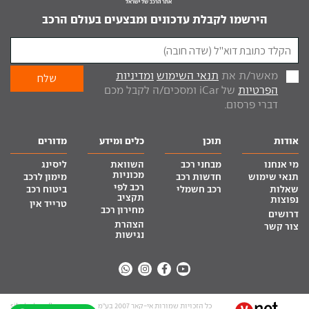
הירשמו לקבלת עדכונים ומבצעים בעולם הרכב
מאשר/ת את
תנאי השימוש
ומדיניות
הפרטיות
של iCar ומסכים/ה לקבל מכם
דברי פרסום.
אודות
תוכן
כלים ומידע
מדורים
מי אנחנו
מבחני רכב
השוואת
ליסינג
מכוניות
תנאי שימוש
חדשות רכב
מימון לרכב
רכב לפי
שאלות
רכב חשמלי
ביטוח רכב
תקציב
נפוצות
טרייד אין
מחירון רכב
דרושים
הצהרת
צור קשר
נגישות
כל הזכויות שמורות אי-קאר 2007 בע”מ
site by tq.soft