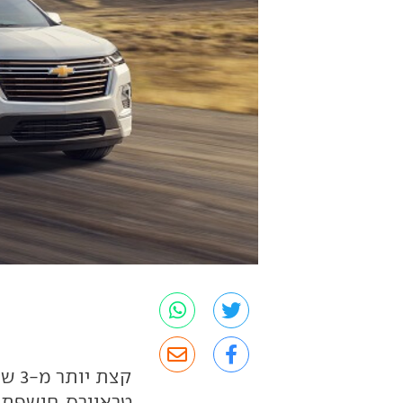
קצת
טראוורס, חושפת 