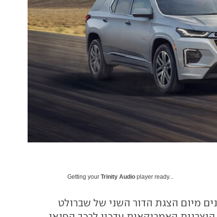
Getting your
Trinity Audio
player ready...
 יותר מ-3 שנים מיום הצגת הדור השני של שברולט
היצרנית האמריקאית עדכון לרכב הפנאי