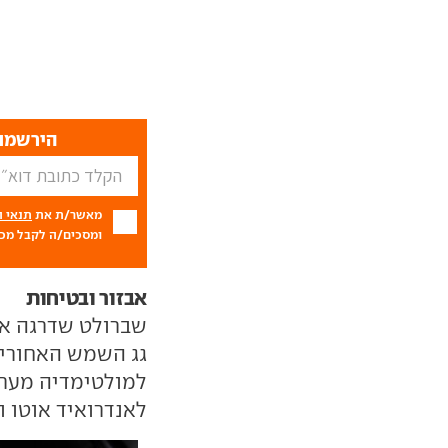
הירשמו 
מאשר/ת את
תנאי 
ומסכים/ה לקבל מכם
אבזור ובטיחות
שברולט שדרגה א
גג השמש האחורי ז
למולטימדיה מער
לאנדרואיד אוטו ו