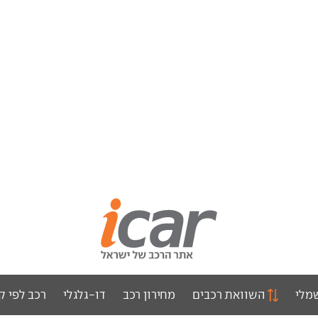
מלי
השוואת רכבים
מחירון רכב
דו-גלגלי
רכב לפי ק