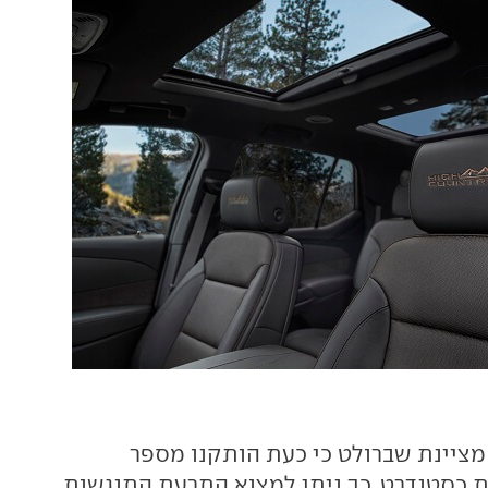
ציינת שברולט כי כעת הותקנו מספר
 כסטנדרט. כך ניתן למצוא התרעת התנגשות