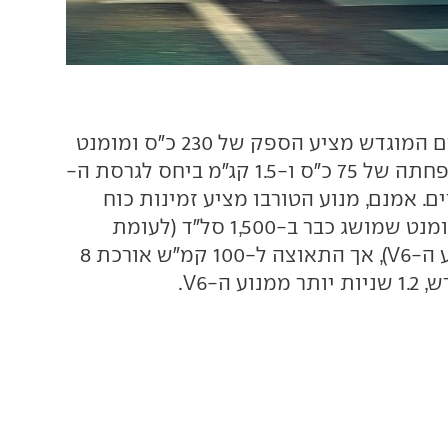
מנוע ה-2.0 ליטרים המוגדש מציע הספק של 230 כ"ס ומומנט
של 35.7 קג"מ - הפחתה של 75 כ"ס ו-1.5 קג"מ ביחס לגרסת ה-
ח 3.6 ליטרים. אמנם, מנוע הטורבו מציע זמינות כוח
עדיפה עם שיא מומנט שמושג כבר ב-1,500 סל"ד (לעומת
5,000 סל"ד במנוע ה-V6), אך התאוצה ל-100 קמ"ש אורכת 8
ע ה-V6.