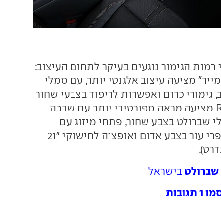
רמות הגימור נוגעים בעיקר לתחום העיצוב:
ייר" מציעה עיצוב אלגנטי יותר, עם סמלי
 גימורי כרום ואפשרות לריפוד בצבעי שחור
או בז', גרסת ה-RS מציעה מראה ספורטיבי יותר עם שבכה
י שברולט בצבע שחור, פתחי מיזוג עם
מסגרת אדומה, תפרי עור בצבע אדום ואופציה לחישוקי "21
שברולט
בישראל
ובות