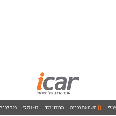
מלי
השוואת רכבים
מחירון רכב
דו-גלגלי
רכב לפי ק