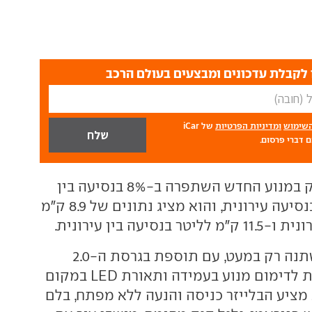
לקבלת עדכונים ומבצעים בעולם הרכב
השימוש
ומדיניות הפרטיות
של iCar
 דברי פרסום.
מנגד, צריכת הדלק במנוע החדש השתפרה ב-8% בנסיעה בין
עירונית וב-17% בנסיעה עירונית, והוא מציג נתונים של 8.9 ק"מ
נסיעה בין עירונית.
מפרט האבזור השתנה רק במעט, עם תוספת בגרסת ה-2.0
ליטרים של מערכת לדימום מנוע בעמידה ותאורת LED במקום
 מציע הבלייזר כניסה והנעה ללא מפתח, בלם