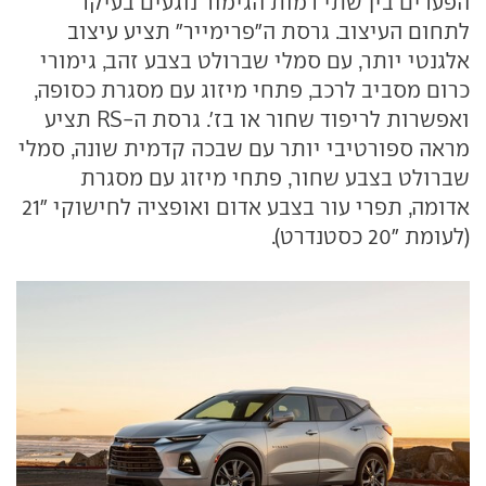
הפערים בין שתי רמות הגימור נוגעים בעיקר
לתחום העיצוב. גרסת ה"פרימייר" תציע עיצוב
אלגנטי יותר, עם סמלי שברולט בצבע זהב, גימורי
כרום מסביב לרכב, פתחי מיזוג עם מסגרת כסופה,
ואפשרות לריפוד שחור או בז'. גרסת ה-RS תציע
מראה ספורטיבי יותר עם שבכה קדמית שונה, סמלי
שברולט בצבע שחור, פתחי מיזוג עם מסגרת
אדומה, תפרי עור בצבע אדום ואופציה לחישוקי "21
(לעומת "20 כסטנדרט).