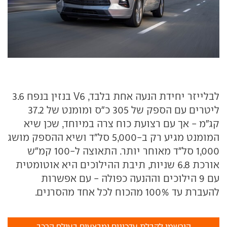
לבלייזר יחידת הנעה אחת בלבד, V6 בנזין בנפח 3.6
ליטרים עם הספק של 305 כ"ס ומומנט של 37.2
קג"מ - אך עם רצועת כוח צרה במיוחד, שכן שיא
המומנט מגיע רק ב-5,000 סל"ד ושיא ההספק מושג
1,000 סל"ד מאוחר יותר. התאוצה ל-100 קמ"ש
אורכת 6.8 שניות, תיבת ההילוכים היא אוטומטית
עם 9 הילוכים וההנעה כפולה - עם אפשרות
להעברת עד 100% מהכוח לכל אחד מהסרנים.
הירשמו לקבלת עדכונים ומבצעים בעולם הרכב