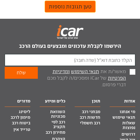
טען תגובות נוספות
הירשמו לקבלת עדכונים ומבצעים בעולם הרכב
מאשר/ת את
תנאי השימוש
ומדיניות
הפרטיות
של iCar ומסכים/ה לקבל מכם
דברי פרסום.
אודות
תוכן
כלים ומידע
מדורים
מי אנחנו
מבחני רכב
השוואת
ליסינג
מכוניות
תנאי שימוש
חדשות רכב
מימון לרכב
רכב לפי
שאלות
רכב חשמלי
ביטוח רכב
תקציב
נפוצות
טרייד אין
מחירון רכב
דרושים
הצהרת
צור קשר