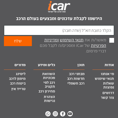
הירשמו לקבלת עדכונים ומבצעים בעולם הרכב
מאשר/ת את
תנאי השימוש
ומדיניות
הפרטיות
של iCar ומסכים/ה לקבל מכם
דברי פרסום.
אודות
תוכן
כלים ומידע
מדורים
מי אנחנו
מבחני רכב
השוואת
ליסינג
מכוניות
תנאי שימוש
חדשות רכב
מימון לרכב
רכב לפי
שאלות
רכב חשמלי
ביטוח רכב
תקציב
נפוצות
טרייד אין
מחירון רכב
דרושים
הצהרת
צור קשר
נגישות