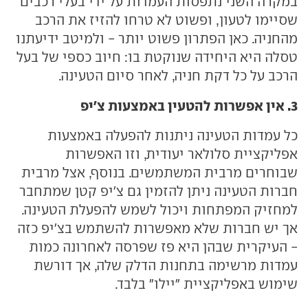
במקרה השני נתפסות העמדות על ידי בעלי רכבים
שסיימו לטעון, ופשוט לא טרחו להזיז את הרכב
מהחניה. כאן הפתרון פשוט יותר - ולמיטב ידיעתנו
טסלה היא היחידה שנוקטת בו: חיוב כספי של בעל
הרכב על כל דקת חניה, לאחר סיום הטעינה.
3. אין אפשרות להטעין באמצעות צ'יפ
כל עמדות הטעינה ניתנות להפעלה באמצעות
אפליקציית סלולאר יעודית, וזו האפשרות
שבוחרים מרבית המשתמשים. בנוסף, אצל מרבית
חברות הטעינה ניתן להזמין גם צ'יפ קטן שמתחבר
למחזיק המפתחות ויכול לשמש להפעלת הטעינה.
אך יש חברות שלא מאפשרות להשתמש בצ'יפ כזה
- העיקרית שבהן היא פז שפרסה לאחרונה כמות
עמדות מרשימה בתחנות הדלק שלה, אך דורשת
שימוש באפליקציית "יילו" בלבד.