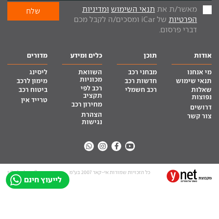
מאשר/ת את
תנאי השימוש
ומדיניות
הפרטיות
של iCar ומסכים/ה לקבל מכם
דברי פרסום.
אודות
תוכן
כלים ומידע
מדורים
מי אנחנו
מבחני רכב
השוואת
ליסינג
מכוניות
תנאי שימוש
חדשות רכב
מימון לרכב
רכב לפי
שאלות
רכב חשמלי
ביטוח רכב
תקציב
נפוצות
טרייד אין
מחירון רכב
דרושים
הצהרת
צור קשר
נגישות
כל הזכויות שמורות אי-קאר 2007 בע”מ
site by tq.soft
לייעוץ חינם