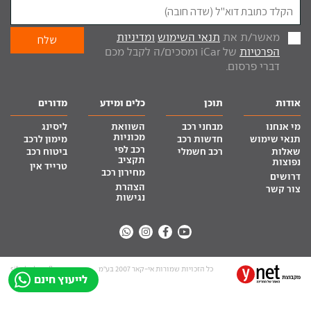
מאשר/ת את
תנאי השימוש
ומדיניות
הפרטיות
של iCar ומסכים/ה לקבל מכם
דברי פרסום.
אודות
תוכן
כלים ומידע
מדורים
מי אנחנו
מבחני רכב
השוואת
ליסינג
מכוניות
תנאי שימוש
חדשות רכב
מימון לרכב
רכב לפי
שאלות
רכב חשמלי
ביטוח רכב
תקציב
נפוצות
טרייד אין
מחירון רכב
דרושים
הצהרת
צור קשר
נגישות
כל הזכויות שמורות אי-קאר 2007 בע”מ
site by tq.soft
לייעוץ חינם