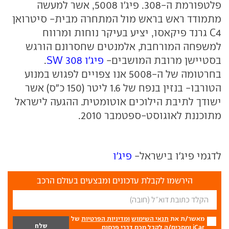
פלטפורמת ה-308. פיג'ו 5008, אשר למעשה
מתמודד ראש בראש מול המתחרה מבית- סיטרואן
C4 גרנד פיקאסו, יציע בעיקר נוחות ומרווח
למשפחה המורחבת, אלמנטים שחסרונם הורגש
בסטיישן מרובת המושבים-
פיג'ו 308 SW
.
בחרטומה של ה-5008 אנו צפויים לפגוש במנוע
הטורבו- בנזין בנפח של 1.6 ליטר (150 כ"ס) אשר
ישודך לתיבת הילוכים אוטומטית. ההגעה לישראל
מתוכננת לאוגוסט-ספטמבר 2010.
לדגמי פיג'ו בישראל-
פיג'ו
הירשמו לקבלת עדכונים ומבצעים בעולם הרכב
מאשר/ת את
תנאי השימוש
ומדיניות הפרטיות
של
iCar ומסכים/ה לקבל מכם דברי פרסום.