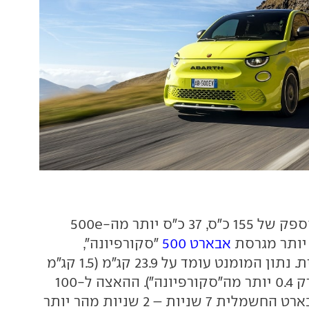
למנוע החשמלי הספק של 155 כ"ס, 37 כ"ס יותר מה-500e
אבארט 500
"סקורפיונה",
המקבילה הבנזינית. נתון המומנט עומד על 23.9 קג"מ (1.5 קג"מ
יותר מה-500e ורק 0.4 יותר מה"סקורפיונה"). ההאצה ל-100
קמ"ש אורכת באבארט החשמלית 7 שניות – 2 שניות מהר יותר