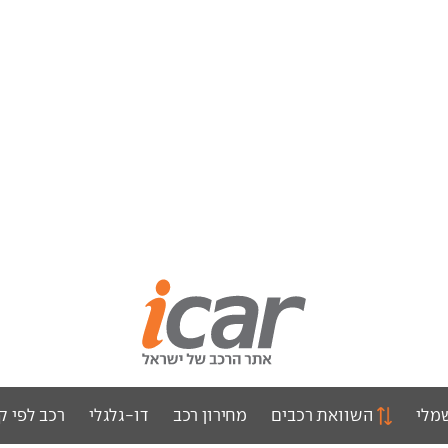
מלי
השוואת רכבים
מחירון רכב
דו-גלגלי
רכב לפי ק