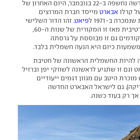
אבארט 500e החדשה נחשפה ב-22 בנובמבר, היום האחרון של
של קרלו
אבארט
מייסד חברת המרוצים
מכרה ב-1971 ל
פיאט
. זהו הדור השלישי
של ה-500 הספורטיבית מאז זו המקורית של שנות ה-60,
קודמים גם זו מבוססת על גרסתה
שמעות כיום היא הנעה חשמלית בלבד.
 500e זוכה להיות החשמלית הראשונה של חטיבת
 וגם זו שתגיע לראשונה לשווקי יפן וברזיל
 מוכרת היטב עם מגוון דגמים ייעודיים
יקה). גם לישראל האבארט החדשה
אך רק בעוד כשנה.