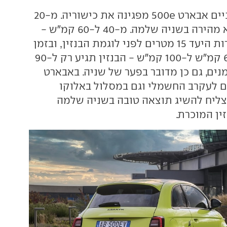
גם בתאוצות הביניים אבארט 500e מפגינה את כישוריה. מ-20
ל-40 קמ"ש - היא מהירה בשניה שלמה. מ-40 ל-60 קמ"ש -
היא מגיעה למהירות היעד 15 מטרים לפני לוגמת הבנזין, ובזמן
שהיא תאיץ מ-60 קמ"ש ל-100 קמ"ש - הבנזין תגיע רק ל-90
ים, גם כן מדובר בפער של שניה. באבארט
ם לעקרב החשמלי וגם במסלול באלוקו
צליח להשיג תוצאה טובה בשניה שלמה
ין המוכרת.