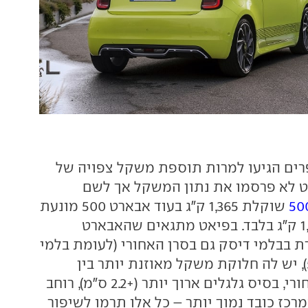
ים הגיעו למרות תוספת משקל צפויה של
 אבארט לא פרסמו את נתון המשקל אך לשם
שוקלת 1,365 ק"ג בעוד אבארט 500 מונעת
בנזין שוקלת 1,035 ק"ג בלבד. בפיאט מתגאים שהאבארט
 בבלמי דיסק גם בסרן האחורי (לעומת בלמי
תוף בפיאט 500e), יש לה חלוקת משקל מאוזנת יותר בין
החלק הקדמי לאחורי, בסיס גלגלים ארוך יותר (+2.2 ס"מ), רוחב
מרכז כובד נמוך יותר – כל אלו תרמו לשיפור