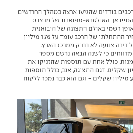
כבים בודדים שהגיעו ארצה במהלך החודשים
 המייבאך האולטרא-מפוארת של מרצדס
תה באופן רשמי באולם התצוגה של היבואנית
בהרצליה. תג המחיר ההתחלתי של הרכב עומד על 1.76 מיליון
 דירה צנועה לא רחוק ממרכז הארץ.
דווחים כי לשנה הבאה נרשם מספר
נות, כולל אחת עם תוספות שהזניקו את
ל-2.5 מיליון שקלים. דגם התצוגה, אגב, כולל תוספות
מיליון שקלים - וגם הוא כבר נמכר ללקוח