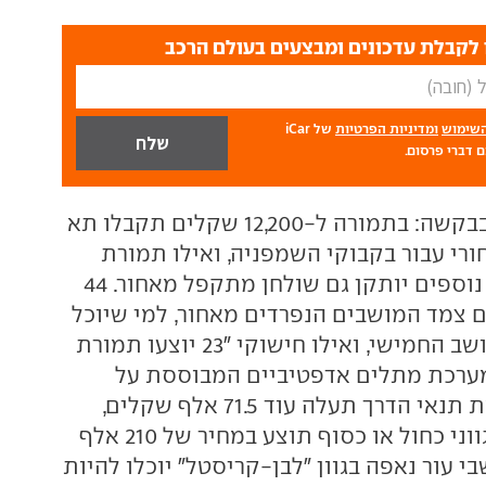
לקבלת עדכונים ומבצעים בעולם הרכב
השימוש
ומדיניות הפרטיות
של iCar
 דברי פרסום.
רוצים תוספות? בבקשה: בתמורה ל-12,200 שקלים תקבלו תא
ורי עבור בקבוקי השמפניה, ואילו תמורת
20.5 אלף שקלים נוספים יותקן גם שולחן מתקפל מאחור. 44
 צמד המושבים הנפרדים מאחור, למי שיוכל
להסתדר ללא המושב החמישי, ואילו חישוקי "23 יוצעו תמורת
 מערכת מתלים אדפטיביים המבוססת על
מצלמה המזהה את תנאי הדרך תעלה עוד 71.5 אלף שקלים,
צביעה ייחודית בגווני כחול או כסוף תוצע במחיר של 210 אלף
י עור נאפה בגוון "לבן-קריסטל" יוכלו להיות