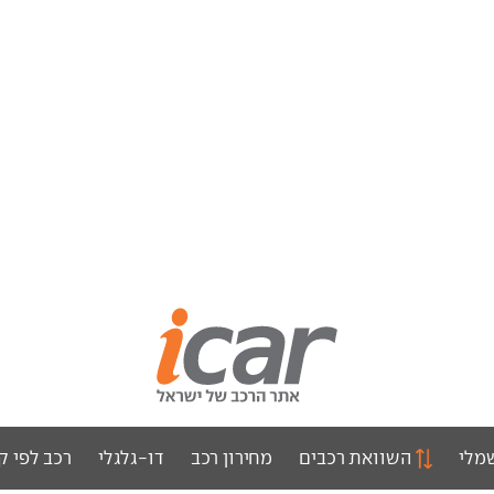
מלי
השוואת רכבים
מחירון רכב
דו-גלגלי
רכב לפי ק