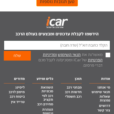
טען תגובות נוספות
הירשמו לקבלת עדכונים ומבצעים בעולם הרכב
מאשר/ת את
תנאי השימוש
ומדיניות
הפרטיות
של iCar ומסכים/ה לקבל מכם
דברי פרסום.
אודות
תוכן
כלים ומידע
מדורים
מי אנחנו
מבחני רכב
השוואת
ליסינג
מכוניות
תנאי שימוש
חדשות רכב
מימון לרכב
רכב לפי
שאלות
רכב חשמלי
ביטוח רכב
תקציב
נפוצות
טרייד אין
מחירון רכב
דרושים
הצהרת
צור קשר
נגישות