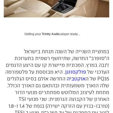
Getting your
Trinity Audio
player ready...
במחצית השנייה של השנה תנחת בישראל
ה"סופרב" החדשה, שתיחשף רשמית בתערוכת
ז'נבה במרץ. המכונית מיישרת קו עם היצע הדגמים
העדכני של
פולקסווגן
. היא מבוססת על פלטפורמה
PQ35 של ה
אוקטביה
החדשה אולם בסיס הגלגלים
שלה הוארך משמעותית ובהתאם גם האורך הכולל.
מתחת לעיצוב המלוטש מסתתרים מנועי הדור
האחרון של הקבוצה הגרמנית: שני מנועי TSI
(טורבו-בנזין עם הזרקה ישירה) בנפח של 1.4 ו-1.8
ליטר עם הספקים של עד 160 כ"ס, מנוע TFSI 2