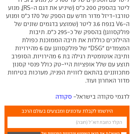
ליטר בהספק 200 כ"ס (שיניע את דגם ה-RS), מנוע
טורבו-דיזל מדור חדש עם הספק של 170 כ"ס ומנוע
ה-V6 בנפח 3.6 ליטר (שמוצע בדגמים שונים של
פולקסווגן) בהספק של כ-295 כ"ס. תיבות
ההילוכים כוללות את תיבה הממוכנת כפולת
המצמדים "DSG" של פולקסווגן עם 6 מהירויות
ותיבה אוטומטית רגילה בת 6 מהירויות. הסופרב
תוצע עם שלל אופציות היי-טק כולל פנסי קסנון
מתכווננים בהתאם לזווית הפניה, מערכות בטיחות
מדור האחרון ועוד.
לדגמי סקודה בישראל-
סקודה
הירשמו לקבלת עדכונים ומבצעים בעולם הרכב
מאשר/ת את
תנאי השימוש
ומדיניות הפרטיות
של