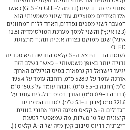
קלאס נוטשת את פתחי המיזוג העגולים ומציגה
פתחי מיזוג רבועים (בדומה ל-GLE ול-GLS) כאשר
אלו הצידיים מפוצלים. עוד שינוי משמעותי הוא
המעבר לשני מסכים נפרדים, האחד ללוח המחוונים
(12.3 אינץ') והשני למסך מערכת המולטימדיה (12.8
אינץ') שגם ממוקם בצורה אנכית ונהנה מתצוגת
OLED.
לעומת הדור היוצא, ה-S קלאס החדשה היא מכונית
גדולה יותר באופן משמעותי - כאשר בשלב הזה
יגיעו לישראל רק גרסאות בסיס הגלגלים הארוך.
אורכה עומד על 528.9 ס"מ, רוחבה עומד על 195.4
ס"מ (רחבה ב-5.5 ס"מ), גובהה עומד על 150.3 ס"מ
(גבוהה ב-0.9 ס"מ) ואורך בסיס הגלגלים עומד על
321.6 ס"מ (ארוך ב-5.1 ס"מ). למרות המימדים
הגדולים, ה-S קלאס מציגה היגוי אחורי בזווית
קיצונית של 10 מעלות, מה שמאפשר לטענת
היצרנית רדיוס סיבוב קטן מזה של ה-A קלאס (!).