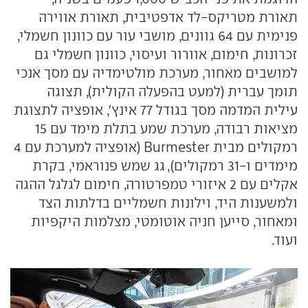
תאורת מטריקס-לד אדפטיבית, תאורת אווירה
פנימית עם 64 גוונים, מושבי עור עם כוונון חשמלי,
זכרונות, חימום, אוורור ועיסוי, כוונון חשמלי גם
למושבים מאחור, מערכת מולטימדיה עם מסך אנכי
תומך עברית (למעט בהפעלה הקולית), תצוגה
עילית המדמה מסך בגודל 77 אינץ', אופציה לתצוגת
מציאות רבודה, מערכת שמע בתלת מימד עם 15
רמקולים מבית Burmester (אופציה למערכת עם 4
מימדים ו-31 רמקולים), גג שמש פנוראמי, בקרת
אקלים עם 2 איזורי טמפרטורה, חימום לגלגל ההגה
ולמשענות היד, וילונות חשמליים בדלתות הצד
ומאחור, סייען חניה אוטומטי, מצלמות היקפיות
ועוד.