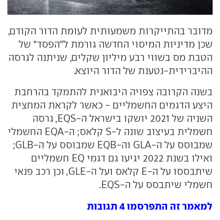
מדובר בהתייקרות משמעותית לעומת הדור הקודם,
שכן מדיניות המיסוי החדשה גורמת ל"הפסד" של
הטבת מס בשווי רבע מיליון שקלים, שניתנה לגרסה
ההיברידית-נטענת של הדור היוצא.
בשנה הקרובה צפויה היבואנית להתמקד בהרחבת
היצע הדגמים החשמליים - כאשר לקראת המחצית
השניה של 2021 יושקו בישראל ה-EQS, גרסה
חשמלית בעיצוב שונה ל-S קלאס; ה-EQA החשמלי
שמבוסס על ה-GLA וה-EQB שמבוסס על ה-GLB;
ואילו בשנת 2022 יגיעו גם דגמי EQ חשמליים
שיתבססו על ה-E קלאס ועל ה-GLE, וכן רכב פנאי
חשמלי שיתבסס על ה-EQS.
למאמר זה התפרסמו 4 תגובות