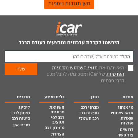
טען תגובות נוספות
הירשמו לקבלת עדכונים ומבצעים בעולם הרכב
מאשר/ת את
תנאי השימוש
ומדיניות
הפרטיות
של iCar ומסכים/ה לקבל מכם
דברי פרסום.
אודות
תוכן
כלים ומידע
מדורים
מי אנחנו
מבחני רכב
השוואת
ליסינג
מכוניות
תנאי שימוש
חדשות רכב
מימון לרכב
רכב לפי
שאלות
רכב חשמלי
ביטוח רכב
תקציב
נפוצות
טרייד אין
מחירון רכב
דרושים
הצהרת
צור קשר