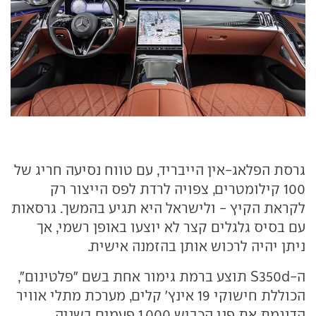
גרסת הפלאג-אין הייבריד, עם טווח נסיעה חריג של
100 קילומטרים, צפויה לרדת לפס הייצור רק
לקראת הקיץ - ולישראל היא תגיע בהמשך. גרסאות
עם בסיס גלגלים קצר לא יוצעו באופן רשמי, אך
ניתן יהיה לרכוש אותן בהזמנה אישית.
ה-S350d תוצע ברמת גימור אחת בשם "פלטינום",
הכוללת חישוקי 19 אינץ' קלים, מערכת מתלי אוויר
הדוגמת את פני הכביש 1,000 פעמים בשניה,