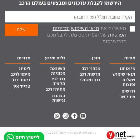
הירשמו לקבלת עדכונים ומבצעים בעולם הרכב
מאשר/ת את
תנאי השימוש
ומדיניות
הפרטיות
של iCar ומסכים/ה לקבל מכם
דברי פרסום.
אודות
תוכן
כלים ומידע
מדורים
מי אנחנו
מבחני רכב
השוואת
ליסינג
מכוניות
תנאי שימוש
חדשות רכב
מימון לרכב
רכב לפי
שאלות
רכב חשמלי
ביטוח רכב
תקציב
נפוצות
טרייד אין
מחירון רכב
דרושים
הצהרת
צור קשר
נגישות
כל הזכויות שמורות אי-קאר 2007 בע”מ
site by tq.soft
לייעוץ חינם