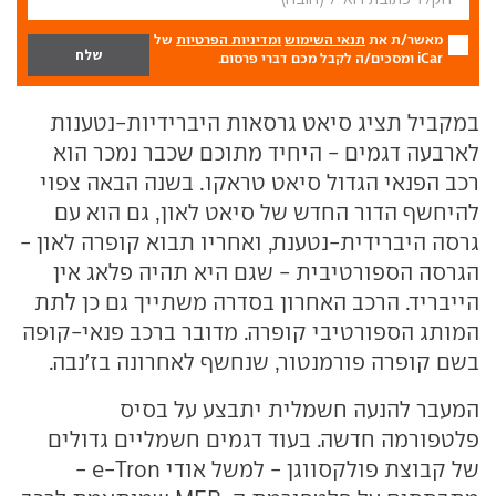
מאשר/ת את
תנאי השימוש
ומדיניות הפרטיות
של
iCar ומסכים/ה לקבל מכם דברי פרסום.
במקביל תציג סיאט גרסאות היברידיות-נטענות
לארבעה דגמים - היחיד מתוכם שכבר נמכר הוא
רכב הפנאי הגדול סיאט טראקו. בשנה הבאה צפוי
להיחשף הדור החדש של סיאט לאון, גם הוא עם
גרסה היברידית-נטענת, ואחריו תבוא קופרה לאון -
הגרסה הספורטיבית - שגם היא תהיה פלאג אין
הייבריד. הרכב האחרון בסדרה משתייך גם כן לתת
המותג הספורטיבי קופרה. מדובר ברכב פנאי-קופה
בשם קופרה פורמנטור, שנחשף לאחרונה בז'נבה.
המעבר להנעה חשמלית יתבצע על בסיס
פלטפורמה חדשה. בעוד דגמים חשמליים גדולים
של קבוצת פולקסווגן - למשל אודי e-Tron -