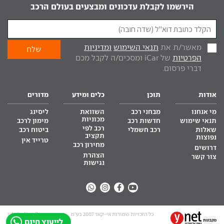
הירשמו לקבלת עדכונים ומבצעים בעולם הרכב
מאשר/ת את
תנאי השימוש
ומדיניות
הפרטיות
של iCar ומסכים/ה לקבל מכם
דברי פרסום.
אודות
תוכן
כלים ומידע
מדורים
מי אנחנו
מבחני רכב
השוואת
ליסינג
מכוניות
תנאי שימוש
חדשות רכב
מימון לרכב
רכב לפי
שאלות
רכב חשמלי
ביטוח רכב
תקציב
נפוצות
טרייד אין
מחירון רכב
דרושים
הצהרת
צור קשר
נגישות
כל הזכויות שמורות אי-קאר 2007 בע”מ
site by tq.soft
לייעוץ חינם