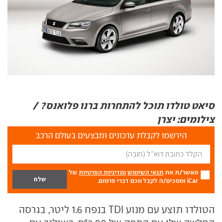
סיאט טולדו תוכל להתחרות ברנו פלואנס? /
צילומים: יצרן
הירשמו לקבלת עדכונים ומבצעים בעולם הרכב
מאשר/ת את
תנאי השימוש
ומדיניות הפרטיות
של
iCar ומסכים/ה לקבל מכם דברי פרסום.
הטולדו תוצע עם מנוע TDI בנפח 1.6 ליטר, בגרסה