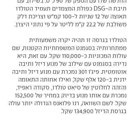
החלשה שלו עם הספק של 90 כ"ס. בשילוב עם
תיבת ה-DSG כפולת המצמדים תעמיד הטולדו
תאוצה של 12 שניות ל-100 קמ"ש וצריכת דלק
משולבת של 22.2 ק"מ לליטר על פי נתוני היצרן.
הטולדו בגרסה זו תהיה יקרה משמעותית
ממתחרותיה בסגמנט המשפחתיות הקטנות, שם
עולות המכוניות כ-110,000 שקל. עם זאת, היא
נדירה בסגמנט עם שילוב של מנוע דיזל ותיבה
אוטומטית. פיג'ו 301 נמכרת עם מנוע דיזל ותיבה
ידנית ב-120 אלף שקל, ואילו אחותה התאומה
והזהה לחלוטין של סיאט טולדו, סקודה ראפיד,
נמכרת עם אותו מנוע בדיוק במחיר של 152,500
שקל. לשם השוואה, רנו פלואנס הגדולה יותר עולה
בגרסת הדיזל 134,900 שקל.