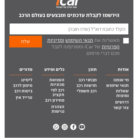
הירשמו לקבלת עדכונים ומבצעים בעולם הרכב
מאשר/ת את
תנאי השימוש
ומדיניות
הפרטיות
של iCar ומסכים/ה לקבל
מכם דברי פרסום.
אודות
תוכן
כלים ומידע
מדורים
מי אנחנו
מבחני רכב
השוואת
ליסינג
מכוניות
תנאי שימוש
חדשות רכב
מימון לרכב
רכב לפי
שאלות
רכב חשמלי
ביטוח רכב
תקציב
נפוצות
טרייד אין
מחירון רכב
דרושים
הצהרת
צור קשר
נגישות