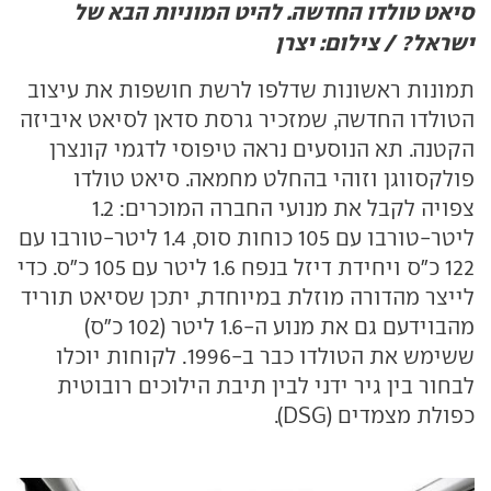
סיאט טולדו החדשה. להיט המוניות הבא של
ישראל? / צילום: יצרן
תמונות ראשונות שדלפו לרשת חושפות את עיצוב
הטולדו החדשה, שמזכיר גרסת סדאן לסיאט איביזה
הקטנה. תא הנוסעים נראה טיפוסי לדגמי קונצרן
פולקסווגן וזוהי בהחלט מחמאה. סיאט טולדו
צפויה לקבל את מנועי החברה המוכרים: 1.2
ליטר-טורבו עם 105 כוחות סוס, 1.4 ליטר-טורבו עם
122 כ"ס ויחידת דיזל בנפח 1.6 ליטר עם 105 כ"ס. כדי
לייצר מהדורה מוזלת במיוחדת, יתכן שסיאט תוריד
מהבוידעם גם את מנוע ה-1.6 ליטר (102 כ"ס)
ששימש את הטולדו כבר ב-1996. לקוחות יוכלו
לבחור בין גיר ידני לבין תיבת הילוכים רובוטית
כפולת מצמדים (DSG).