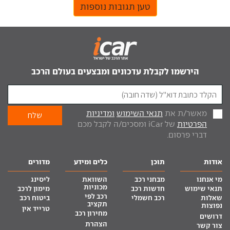
טען תגובות נוספות
הירשמו לקבלת עדכונים ומבצעים בעולם הרכב
מאשר/ת את
תנאי השימוש
ומדיניות
הפרטיות
של iCar ומסכים/ה לקבל מכם
דברי פרסום.
אודות
תוכן
כלים ומידע
מדורים
מי אנחנו
מבחני רכב
השוואת
ליסינג
מכוניות
תנאי שימוש
חדשות רכב
מימון לרכב
רכב לפי
שאלות
רכב חשמלי
ביטוח רכב
תקציב
נפוצות
טרייד אין
מחירון רכב
דרושים
הצהרת
צור קשר