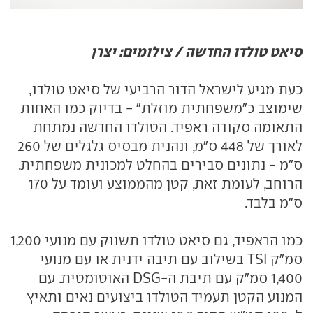
סיאט טולדו החדשה / צילומים: יצרן
כעת מגיע לישראל הדור הרביעי של סיאט טולדו,
שימוצב כ"משפחתית מוזלת" - בדיוק כמו האחות
התאומה סקודה ראפיד. הטולדו החדשה נמתחת
לאורך של 448 ס"מ, ונהנית מבסיס גלגלים של 260
ס"מ - נתונים סבירים בהחלט למכונית משפחתית.
הרוחב, לעומת זאת, קטן מהממוצע ועומד על 170
ס"מ בלבד.
כמו הראפיד, גם סיאט טולדו תשווק עם מנועי 1,200
סמ"ק TSI בשילוב עם תיבה ידנית או עם מנועי
1,400 סמ"ק עם תיבת ה-DSG האוטומטית. עם
המנוע הקטן תעמיד הטולדו ביצועים נאים ותאיץ