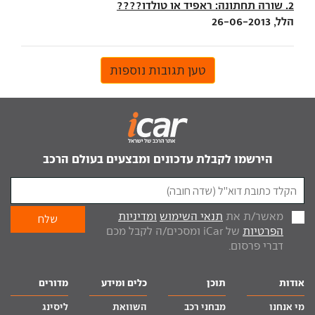
2. שורה תחתונה: ראפיד או טולדו????
הלל, 26-06-2013
טען תגובות נוספות
הירשמו לקבלת עדכונים ומבצעים בעולם הרכב
מאשר/ת את
תנאי השימוש
ומדיניות
הפרטיות
של iCar ומסכים/ה לקבל מכם
דברי פרסום.
אודות
תוכן
כלים ומידע
מדורים
מי אנחנו
מבחני רכב
השוואת
ליסינג