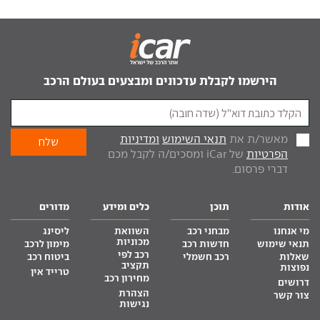
הירשמו לקבלת עדכונים ומבצעים בעולם הרכב
מאשר/ת את
תנאי השימוש
ומדיניות
הפרטיות
של iCar ומסכים/ה לקבל מכם
דברי פרסום.
אודות
תוכן
כלים ומידע
מדורים
מי אנחנו
מבחני רכב
השוואת
ליסינג
מכוניות
תנאי שימוש
חדשות רכב
מימון לרכב
רכב לפי
שאלות
רכב חשמלי
ביטוח רכב
תקציב
נפוצות
טרייד אין
מחירון רכב
דרושים
הצהרת
צור קשר
נגישות