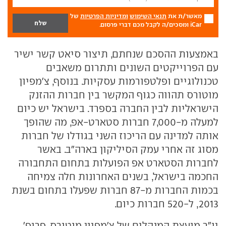
מאשר/ת את
תנאי השימוש
ומדיניות הפרטיות
של
iCar ומסכים/ה לקבל מכם דברי פרסום.
באמצעות ההסכם שנחתם, תיצור סיאט קשר ישיר
עם הפרוייקטים השונים ותתרום משאבים
טכנולוגיים ופלטפורמות עסקיות. בנוסף, צ'מפיון
מוטורס תהווה כגוף המקשר בין חברות ההזנק
הישראליות לבין החברה בספרד. בישראל יש כיום
למעלה מ-7,000 חברות סטארט-אפ, מה שהופך
אותה למדינה עם הריכוז השני בגודלו של חברות
מסוג זה אחרי עמק הסיליקון בארה"ב. באשר
לחברות הסטארט אפ הפועלות בתחום התחבורה
החכמה בישראל, בשנים האחרונות חלה צמיחה
בכמות החברות מ-87 חברות שפעלו בתחום בשנת
2013, ל-520 חברות כיום.
יו"ר מועצת המנהלים של צ'מפיון מוטורס, פרופ'