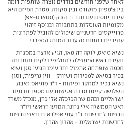
לאחר שלפני חודשים בודדים נוצרה שותפות דומה
בין צ'מפיון מוטורס ובין סקודה. מטרת המיזם היא
עידוד יחסים עם חברות הזנק (סטארט-אפ)
מקומיות העוסקות בתחבורה ובנוסף זיהוי
פרוייקטים חדשניים שיכולים להוביל לפתרונות
עתידיים בתחום זה עבור המותג הספרדי.
נשיא סיאט, לוקה דה מאו, הגיע ארצה במסגרת
וועידת ראש הממשלה לתחליפי דלקים ותחבורה
חכמה שנפתחה אתמול. יחד עימו הגיעו סגן נשיא
בכיר בסיאט למכירות ושיווק - ווין גריפית', וסגן
נשיא בכיר למחקר ופיתוח - ד"ר מתיאס ראבה.
השלושה קיימו סדרת פגישות עם מספר גורמים
ישראליים ובהם שר הכלכלה אלי כהן, מנכ"ל משרד
ראש הממשלה אלי גרונר, המדען הראשי ויו"ר
הרשות לחדשנות ד"ר עמי אפלבאום וראש הרשות
לחדשנות ישראלית - אהרון אהרון.