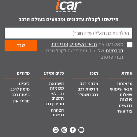
הירשמו לקבלת עדכונים ומבצעים בעולם הרכב
מאשר/ת את
תנאי השימוש
ומדיניות
הפרטיות
של iCar ומסכים/ה לקבל מכם
דברי פרסום.
אודות
תוכן
כלים ומידע
מדורים
מי אנחנו
מבחני רכב
השוואת
ליסינג
מכוניות
תנאי שימוש
חדשות רכב
מימון לרכב
רכב לפי
שאלות
רכב חשמלי
ביטוח רכב
תקציב
נפוצות
טרייד אין
מחירון רכב
דרושים
הצהרת
צור קשר
נגישות