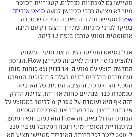
סטיישן גם למכוניות מנהלים. קטגוריית הסופר
מיני לא מציעה רכבי סטיישן למעט
סיאט איביזה
Flow
סטיישן וסקודה פאביה ספייס שנמכרה
בעיקר לנהגי מוניות. שתיהן הוצעו רק עם תיבה
אוטומטית ומנוע טורבו בנפח 1.2 ליטר.
אבל בסיאט החליטו לשנות את חוקי המשחק
ולהציע גרסה ידנית לאיביזה סטיישן Flow. הגרסה
החדשה תוצע עם מנוע ה-1.4 בנזין (85 כוחות סוס)
ועם תיבת הילוכים ידנית בעלת 5 הילוכים. המפרט
הטכני זהה לגרסת ההצ'בק הידנית של האיביזה
שנמכרת כבר שנתיים פחות או יותר, צריכת הדלק
זהה אף היא ועומדת על 16.9 ק"מ לליטר בממוצע על
פי נתוני היצרן. אבל נעזוב את הפרטים הטכנים.
הבונוס הגדול באיביזה Flow הוא כמובן תא המטען.
בקטגוריית הסופר-מיני הנפח המקובל נע בין 220
ל-300 ליטר לכל היותר. האיביזה סטיישן תציע תא