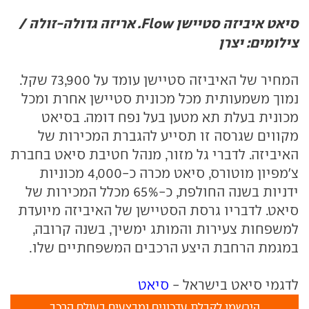
סיאט איביזה סטיישן Flow. אריזה גדולה-זולה /
צילומים: יצרן
המחיר של האיביזה סטיישן עומד על 73,900 שקל.
נמוך משמעותית מכל מכונית סטיישן אחרת ומכל
מכונית בעלת תא מטען בעל נפח דומה. בסיאט
מקווים שגרסה זו תסייע להגברת המכירות של
האיביזה. לדברי גל מזור, מנהל חטיבת סיאט בחברת
צ'מפיון מוטורס, סיאט מכרה כ-4,000 מכוניות
ידניות בשנה החולפת, כ-65% מכלל המכירות של
סיאט. לדבריו גרסת הסטיישן של האיביזה מיועדת
למשפחות צעירות והמותג ימשיך, בשנה קרובה,
במגמת הרחבת היצע הרכבים המשפחתיים שלו.
לדגמי סיאט בישראל -
סיאט
הירשמו לקבלת עדכונים ומבצעים בעולם הרכב