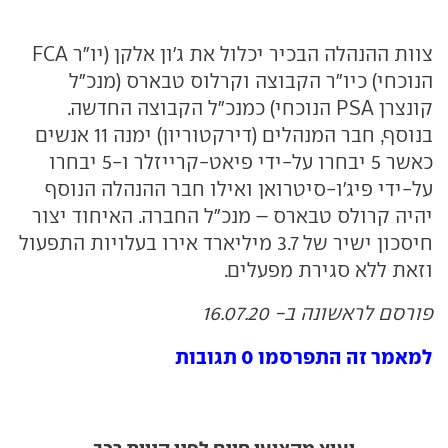
צוות ההנהלה הבכיר יכלול את ג'ון אלקן (יו"ר FCA
הנוכחי) כיו"ר הקבוצה וקרלוס טבארס (מנכ"ל
קונצרן PSA הנוכחי) כמנכ"ל הקבוצה החדשה.
בנוסף, חבר המנהלים (דירקטוריון) ימנה 11 אנשים
כאשר 5 יבחרו על-ידי פיאט-קרייזלר ו-5 יבחרו
על-ידי פיג'ו-סיטרואן ואילו חבר ההנהלה הנוסף
יהיה קרולס טבארס – מנכ"ל החברה. האיחוד יצור
חיסכון ישיר של 3.7 מיליארד אירו בעלויות התפעול
וזאת ללא סגירת מפעלים.
פורסם לראשונה ב- 16.07.20
למאמר זה התפרסמו 0 תגובות
יעוץ מקצועי חינם לפני קניית רכב