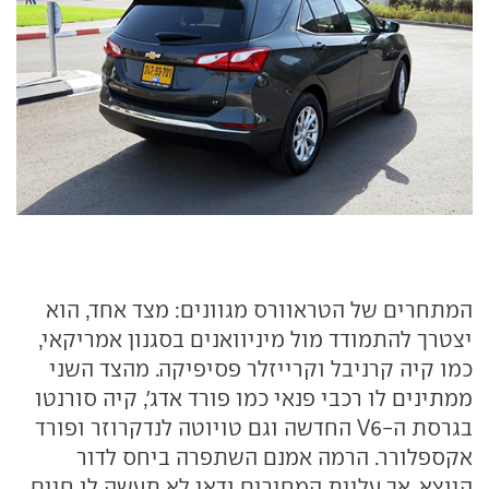
המתחרים של הטראוורס מגוונים: מצד אחד, הוא
יצטרך להתמודד מול מיניוואנים בסגנון אמריקאי,
כמו קיה קרניבל וקרייזלר פסיפיקה. מהצד השני
ממתינים לו רכבי פנאי כמו פורד אדג', קיה סורנטו
בגרסת ה-V6 החדשה וגם טויוטה לנדקרוזר ופורד
אקספלורר. הרמה אמנם השתפרה ביחס לדור
היוצא, אך עליית המחירים ודאי לא תעשה לו חיים