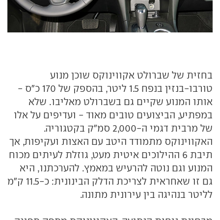
בחזית של שברולט אקווינוקס שוכן מנוע
טורבו-בנזין בנפח 1.5 ליטר, בהספק של 170 כ"ס -
אותו המנוע שקיים גם בשברולט מאליבו. שלא
במפתיע, הביצועים טובים מאוד - ועדיפים על אלו
של מרבית דגמי ה-2,000 סמ"ק בקטגוריה.
האקווינוקס מתמודד היטב עם האצות ועקיפות, אך
תיבת 6 ההילוכים איטית מעט, גוזלת לעיתים מכוח
המנוע וגם נוטה להרעיש במאמץ. להערכתנו, היא
גם זו שאחראית לצריכת הדלק הבינונית: כ-11.5 ק"מ
לליטר בנהיגה בין עירונית מתונה.