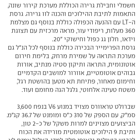
חשמלי וחבילת גרירה הכוללת מערכת קירור שונה,
התאמות לתיבת ההילוכים והכנה לוו גרירה. גרסת
ה-LT עם ההנעה הכפולה כוללת בנוסף גם מצלמת
360 מעלות, ריפודי עור, מראה מרכזית עם תצוגת
וידאו, חלון גג כפול וחישוקי "20.
גרסת הפרימייר הבכירה כוללת בנוסף לכל הנ"ל גם
מערכת התראה על שמירת מרחק, בלימת חירום
אוטונומית, התראה ותיקון סטיה מנתיב, אורות
גבוהים אוטומטיים, אוורור למושבים הקדמיים
וחימום מאחור, פתיחת תא מטען בהושטת רגל,
משטח טעינה אלחוטי, גלגל הגה מחומם ועוד.
שברולט טראוורס מצויד במנוע V6 בנפח 3,600
סמ"ק, עם הספק של 310 כ"ס ומומנט של 36.7 קג"מ.
הביצועים מצוינים למרות משקל של כ-2 טון,
ותיבת 9 הילוכים אוטומטית מורידה את הכוח