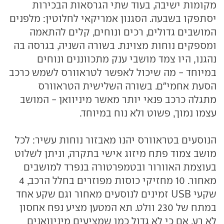
מקומות ישיבה, בעוד שתי הגרסאות הבכירות
יסתפקו בשבעה. הסגנון אמריקאי לחלוטין: מלפנים
המושבים גדולים, רכים ונוחים, קלים להתאמה
ומספקים נוחות מצוינת. בשורה השניה, בגרסה בה
נהגנו, היו צמד מושבי ענק מתכווננים ונוחים
במיוחד - מה שיכול לאפשר לטראוורס לשמש כרכב
הסעת אחמי"ם. בשורה השלישית הטראוורס
מתגלה כרכב פנאי יותר מאשר מיניוואן - המושב
עצמו נמוך, פשוט ולא נוח במיוחד.
הנוסעים בטראוורס יהנו מאבזור נוחות עשיר: לכל
מושב צמוד פתח מיזוג אישי בתקרה, וניתן לשלוט
בעוצמת האוורור ובטמפרטורה בנפרד למושבים
מאחור. 10 מחזיקי כוסות מפוזרים בחלל הרכב, 4
שקעי USB זמינים לנוסעים מאחור וגם שקע אחד
במתח של 230 וולט. תא המטען מציע נפח אחסון
לא רע, אם כי לא גדול כמו שמציעים מיניוואנים