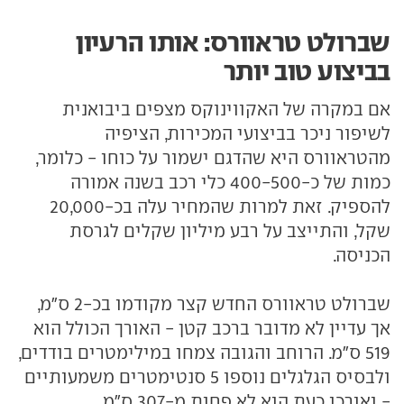
שברולט טראוורס: אותו הרעיון
בביצוע טוב יותר
אם במקרה של האקווינוקס מצפים ביבואנית
לשיפור ניכר בביצועי המכירות, הציפיה
מהטראוורס היא שהדגם ישמור על כוחו - כלומר,
כמות של כ-400-500 כלי רכב בשנה אמורה
להספיק. זאת למרות שהמחיר עלה בכ-20,000
שקל, והתייצב על רבע מיליון שקלים לגרסת
הכניסה.
שברולט טראוורס החדש קצר מקודמו בכ-2 ס"מ,
אך עדיין לא מדובר ברכב קטן - האורך הכולל הוא
519 ס"מ. הרוחב והגובה צמחו במילימטרים בודדים,
ולבסיס הגלגלים נוספו 5 סנטימטרים משמעותיים
- ואורכו כעת הוא לא פחות מ-307 ס"מ.