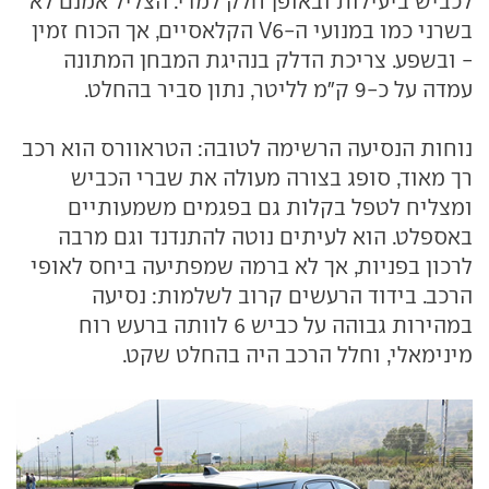
לכביש ביעילות ובאופן חלק למדי. הצליל אמנם לא
בשרני כמו במנועי ה-V6 הקלאסיים, אך הכוח זמין
- ובשפע. צריכת הדלק בנהיגת המבחן המתונה
עמדה על כ-9 ק"מ לליטר, נתון סביר בהחלט.
נוחות הנסיעה הרשימה לטובה: הטראוורס הוא רכב
רך מאוד, סופג בצורה מעולה את שברי הכביש
ומצליח לטפל בקלות גם בפגמים משמעותיים
באספלט. הוא לעיתים נוטה להתנדנד וגם מרבה
לרכון בפניות, אך לא ברמה שמפתיעה ביחס לאופי
הרכב. בידוד הרעשים קרוב לשלמות: נסיעה
במהירות גבוהה על כביש 6 לוותה ברעש רוח
מינימאלי, וחלל הרכב היה בהחלט שקט.