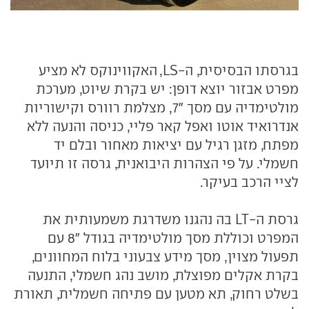
בגרסתו הבסיסית, ה-LS, האקווינוקס לא מציע
מפרט אבזור יוצא דופן: יש בקרת שיוט, מערכת
מולטימדיה עם מסך "7, מצלמת רוורס וקישוריות
אנדרואיד אוטו ואפל קאר פליי, כניסה והנעה ללא
מפתח, מזגן רגיל עם יציאות מאחור ובלם יד
חשמלי. על פי הצהרות היבואנית, גרסה זו תיועד
לציי הרכב בעיקר.
גרסת ה-LT בה נהגנו משדרגת משמעותית את
המפרט וכוללת מסך מולטימדיה בגודל "8 עם
תפעול מצוין, מסך מידע צבעוני בלוח המחוונים,
בקרת אקלים מפוצלת, מושב נהג חשמלי, התנעה
בשלט רחוק, תא מטען עם פתיחה חשמלית, תאורת