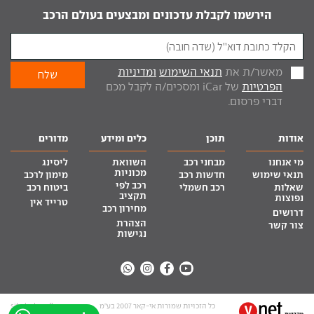
הירשמו לקבלת עדכונים ומבצעים בעולם הרכב
מאשר/ת את
תנאי השימוש
ומדיניות
הפרטיות
של iCar ומסכים/ה לקבל מכם
דברי פרסום.
אודות
תוכן
כלים ומידע
מדורים
מי אנחנו
מבחני רכב
השוואת
ליסינג
מכוניות
תנאי שימוש
חדשות רכב
מימון לרכב
רכב לפי
שאלות
רכב חשמלי
ביטוח רכב
תקציב
נפוצות
טרייד אין
מחירון רכב
דרושים
הצהרת
צור קשר
נגישות
כל הזכויות שמורות אי-קאר 2007 בע”מ
site by tq.soft