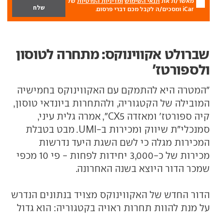
מאשר/ת את
תנאי השימוש
ומדיניות הפרטיות
של
iCar ומסכים/ה לקבל מכם דברי פרסום.
שברולט אקווינוקס: מתחרה לטוסון
ולספורטז'
"המטרה היא להתמקם עם האקווינוקס בחמישיה
המובילה של הקטגוריה, ולהתחרות ביונדאי טוסון,
קיה ספורטז' ומאזדה CX5", אמרה גלית עיני,
סמנכלי"ת שיווק ומכירות ב-UMI. מבט בטבלת
המכירות מגלה כי לשם השגת היעד נדרשות
מכירות של כ-3,000 יחידות לפחות - פי 10 מכפי
שמכר הדור היוצא בשנה האחרונה.
הדור החדש של האקווינוקס מצויד בנתונים הנדרש
על מנת להוות תחרות ראויה בקטגוריה: הוא גדול