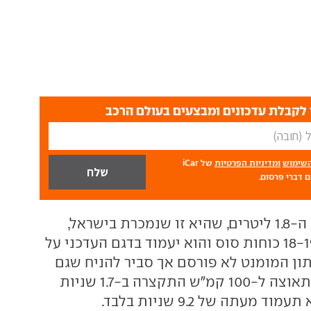
לקבלת עדכונים ומבצעים בעולם הרכב
השימוש
ומדיניות הפרטיות
של iCar
 דברי פרסום.
התוצאה? בגרסת ה-1.8 ליטרים, שהיא זו שנמכרת בישראל,
צמח ההספק ב-18-19 כוחות סוס והוא יעמוד בדגם העדכני על
. נתון המומנט לא פורסם אך סביר להניח שגם
הוא עלה - שכן התאוצה ל-100 קמ"ש התקצרה ב-1.7 שניות
 מעתה של 9.2 שניות בלבד.