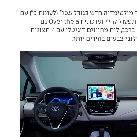
מבפנים ישנו מסך מולטימדיה חדש בגודל 10.5" (לעומת 9") עם
ניווט מבוסס ענן, תפעול קולי ועדכוני Over the air גם
למערכות נוספות ברכב, לוח מחוונים דיגיטלי עם 4 תצוגות
בי צבעים בהירים יותר.