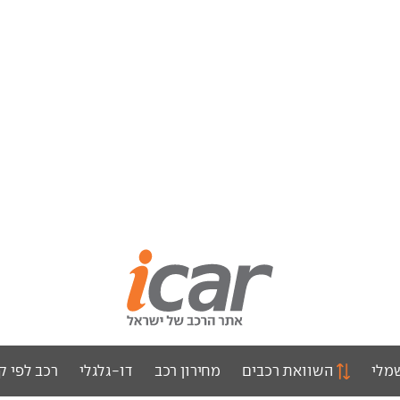
מלי
השוואת רכבים
מחירון רכב
דו-גלגלי
רכב לפי ק