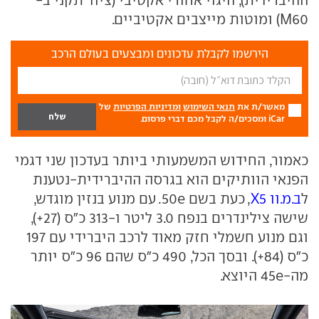
M60) ומוטות מייצבים אקטיביים.
הירשמו לקבלת עדכונים ומבצעים בעולם הרכב
מאשר/ת את
תנאי השימוש
ומדיניות הפרטיות
של
iCar ומסכים/ה לקבל מכם דברי פרסום.
כאמור, החידוש המשמעותי ביותר בעדכון שני דגמי
הפנאי הוותיקים הוא בגרסה ההיברידית-נטענת
ל
ב.מ.וו X5
, כעת בשם 50e. עם מנוע בנזין מוגדש,
שישה צילינדרים בנפח 3.0 ליטר ו-313 כ"ס (27+),
וגם מנוע חשמלי חזק מאוד לרכב היברידי עם 197
כ"ס (84+). ובסך הכל, 490 כ"ס שהם 96 כ"ס יותר
מה-45e היוצא.