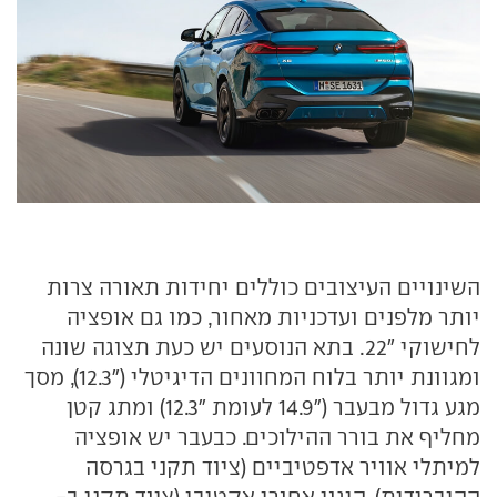
השינויים העיצובים כוללים יחידות תאורה צרות
יותר מלפנים ועדכניות מאחור, כמו גם אופציה
לחישוקי "22. בתא הנוסעים יש כעת תצוגה שונה
ומגוונת יותר בלוח המחוונים הדיגיטלי ("12.3), מסך
מגע גדול מבעבר ("14.9 לעומת "12.3) ומתג קטן
מחליף את בורר ההילוכים. כבעבר יש אופציה
למיתלי אוויר אדפטיביים (ציוד תקני בגרסה
ההיברידית), היגוי אחורי אקטיבי (ציוד תקני ב-