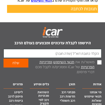
קראו את חוקי הקהילה שלנו ב
תנאי השימוש
של iCar
תגובות לכתבה
הירשמו לקבלת עדכונים ומבצעים בעולם הרכב
מאשר/ת את
תנאי השימוש
ומדיניות
הפרטיות
של iCar ומסכים/ה לקבל מכם
דברי פרסום.
אודות
תוכן
כלים ומידע
מדורים
מי אנחנו
מבחני רכב
השוואת
ליסינג
מכוניות
תנאי שימוש
חדשות רכב
מימון לרכב
רכב לפי
שאלות
רכב חשמלי
ביטוח רכב
תקציב
נפוצות