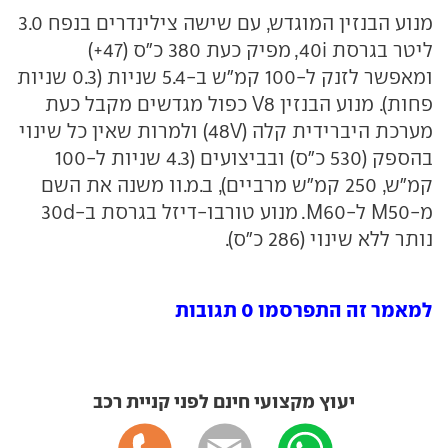
מנוע הבנזין המוגדש, עם שישה צילינדרים בנפח 3.0
ליטר בגרסת 40i, מפיק כעת 380 כ"ס (47+)
ומאפשר לזנק ל-100 קמ"ש ב-5.4 שניות (0.3 שניות
פחות). מנוע הבנזין V8 כפול מגדשים מקבל כעת
מערכת היברידית קלה (48V) ולמרות שאין כל שינוי
בהספק (530 כ"ס) ובביצועים (4.3 שניות ל-100
קמ"ש, 250 קמ"ש מרביים), ב.מ.וו משנה את השם
מ-M50 ל-M60. מנוע טורבו-דיזל בגרסת ב-30d
נותר ללא שינוי (286 כ"ס).
למאמר זה התפרסמו 0 תגובות
יעוץ מקצועי חינם לפני קניית רכב