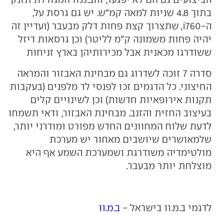
בתוך 4.8 שניות למאה קמ"ש. יש גם גרסת על,
ה-760
i
, שתצרוך קצת פחות דלק מבעבר (ועדיין זה
יהיה פחות משמונה ק"מ לליטר) וכן גרסאות דיזל
ששודרגו מכאנית אבל מכירותיהן בארץ זניחות
סדרה 7 זוכה לשדרוג גם מבחינת האבזור והמראה
החיצוני. כל הדגמים זכו לפנסי לד מלפנים (בעקבות
תקנות אירופאיות חדשות) וכן לשינויים קלים
בעיצוב החזית והזנב. מבחינת האבזור, ודאי תשמחו
לדעת שלוח המחוונים החדש מפורט ומודרני יותר,
שלמאושרים שיושבים מאחור יש מערכת
מולטימדיה משודרגת ושמערכת השמע אף היא
מוצלחת יותר מבעבר.
לדגמי ב.מ.וו בישראל -
ב.מ.וו