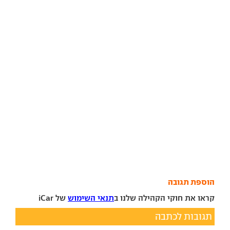
הוספת תגובה
קראו את חוקי הקהילה שלנו ב
תנאי השימוש
של iCar
תגובות לכתבה