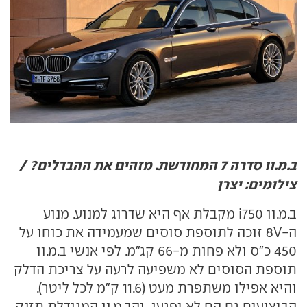
ב.מ.וו סדרה 7 המחודשת. מזהים את ההבדלים? /
צילומים: יצרן
ב.מ.וו 750
i
מקבלת אף היא שדרוג למנוע. מנוע
ה-
V
8 זוכה לתוספת סוסים שמעמידה את כוחו על
450 כ"ס ולא פחות מ-66 קג"מ. לפי אנשי ב.מ.וו
תוספת הסוסים לא משפיעה לרעה על צריכת הדלק
והיא אפילו משתפרת מעט (11.6 ק"מ לכל ליטר).
הביצועים גם הם לא יפגעו, והב.מ.וו המגודלת תזנק